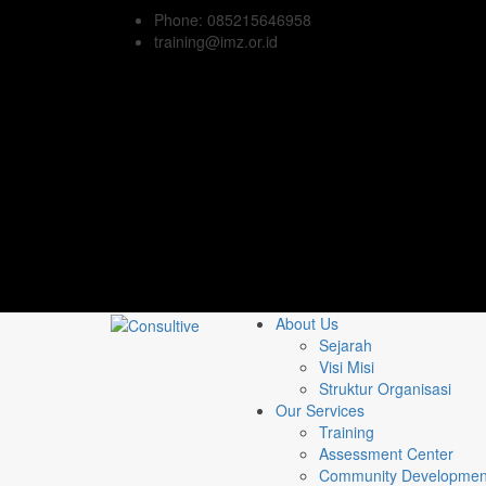
Phone: 085215646958
training@imz.or.id
About Us
Sejarah
Visi Misi
Struktur Organisasi
Our Services
Training
Assessment Center
Community Developmen