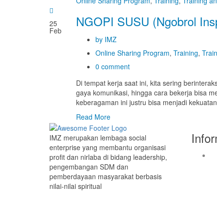
Online Sharing Program
,
Training
,
Training a
NGOPI SUSU (Ngobrol In
25
Feb
by IMZ
Online Sharing Program
,
Training
,
Trai
0 comment
Di tempat kerja saat ini, kita sering berinte
gaya komunikasi, hingga cara bekerja bisa me
keberagaman ini justru bisa menjadi kekuatan
Read More
Info
IMZ merupakan lembaga social
enterprise yang membantu organisasi
profit dan nirlaba di bidang leadership,
pengembangan SDM dan
pemberdayaan masyarakat berbasis
nilai-nilai spiritual