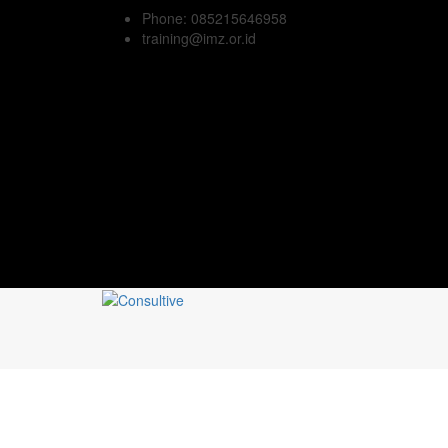
Phone: 085215646958
training@imz.or.id