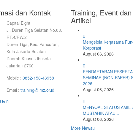
rmasi dan Kontak
Training, Event dan
Artikel
Capital Eight
Jl. Duren Tiga Selatan No.08,
RT.4/RW.2
Mengelola Kerjasama Fund
Duren Tiga, Kec. Pancoran,
Korporasi
Kota Jakarta Selatan
August 06, 2026
Daerah Khusus Ibukota
Jakarta 12760
PENDAFTARAN PESERTA
SEMINAR (NON-PAPER) 
Mobile :
0852-156-46958
2026
August 06, 2026
Email :
training@imz.or.id
 Us
MENYOAL STATUS AMIL 
MUSTAHIK ATAU...
August 06, 2026
More News