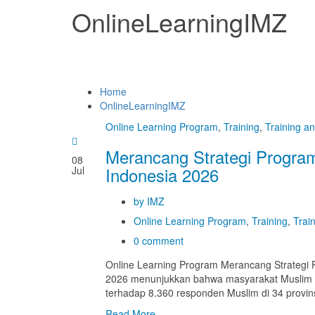
OnlineLearningIMZ
Home
OnlineLearningIMZ
Online Learning Program
,
Training
,
Training a
Merancang Strategi Program
08
Indonesia 2026
Jul
by IMZ
Online Learning Program
,
Training
,
Trai
0 comment
Online Learning Program Merancang Strategi P
2026 menunjukkan bahwa masyarakat Muslim In
terhadap 8.360 responden Muslim di 34 provinsi
Read More