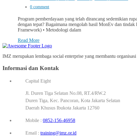
0 comment
Program pemberdayaan yang telah dirancang sedemikian rupa
dengan tepat? Bagaimana mengolah hasil MonEv dan tindak la
Framework) • Metodologi dalam
Read More
IMZ merupakan lembaga social enterprise yang membantu organisasi p
Informasi dan Kontak
Capital Eight
Jl. Duren Tiga Selatan No.08, RT.4/RW.2
Duren Tiga, Kec. Pancoran, Kota Jakarta Selatan
Daerah Khusus Ibukota Jakarta 12760
Mobile :
0852-156-46958
Email :
training@imz.or.id