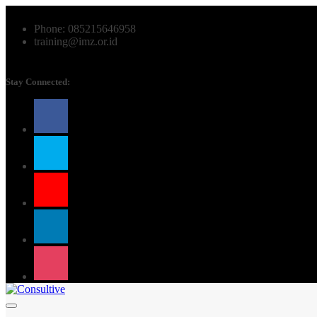
Phone: 085215646958
training@imz.or.id
Stay Connected: