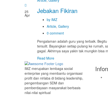
Article
,
Gallery
Jebakan Fikiran
25
Apr
by IMZ
Article
,
Gallery
0 comment
Pengalaman adalah guru yang terbaik. Begitu 
tersulit. Bayangkan setiap pulang ke rumah,
gagal. Akhirnya saya yakin tak mungkin bis
Read More
Info
IMZ merupakan lembaga social
enterprise yang membantu organisasi
profit dan nirlaba di bidang leadership,
pengembangan SDM dan
pemberdayaan masyarakat berbasis
nilai-nilai spiritual