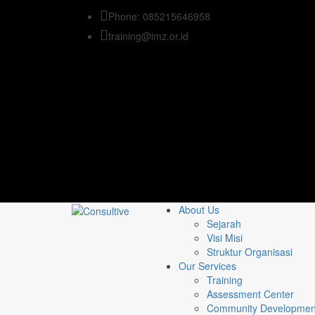
Phone: 085215646958
training@imz.or.id
About Us
Sejarah
Visi Misi
Struktur Organisasi
Our Services
Training
Assessment Center
Community Developmen