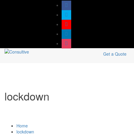
Get a Quote
lockdown
Home
lockdown