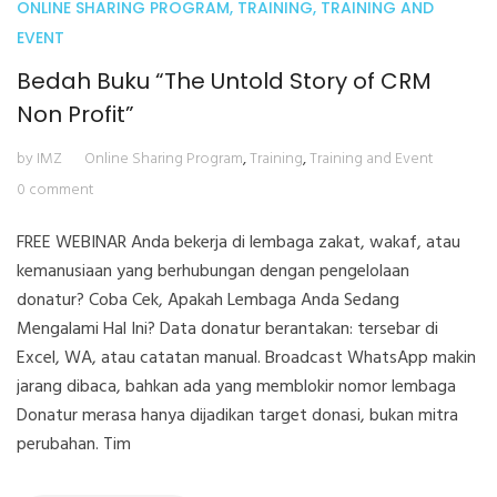
ONLINE SHARING PROGRAM
,
TRAINING
,
TRAINING AND
EVENT
Bedah Buku “The Untold Story of CRM
Non Profit”
by IMZ
Online Sharing Program
,
Training
,
Training and Event
0 comment
FREE WEBINAR Anda bekerja di lembaga zakat, wakaf, atau
kemanusiaan yang berhubungan dengan pengelolaan
donatur? Coba Cek, Apakah Lembaga Anda Sedang
Mengalami Hal Ini? Data donatur berantakan: tersebar di
Excel, WA, atau catatan manual. Broadcast WhatsApp makin
jarang dibaca, bahkan ada yang memblokir nomor lembaga
Donatur merasa hanya dijadikan target donasi, bukan mitra
perubahan. Tim