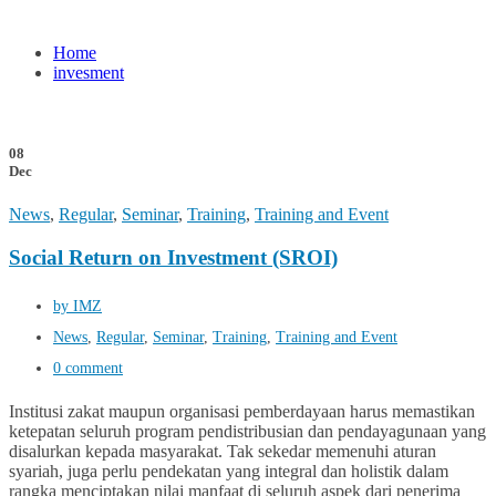
Home
invesment
08
Dec
News
,
Regular
,
Seminar
,
Training
,
Training and Event
Social Return on Investment (SROI)
by IMZ
News
,
Regular
,
Seminar
,
Training
,
Training and Event
0 comment
Institusi zakat maupun organisasi pemberdayaan harus memastikan
ketepatan seluruh program pendistribusian dan pendayagunaan yang
disalurkan kepada masyarakat. Tak sekedar memenuhi aturan
syariah, juga perlu pendekatan yang integral dan holistik dalam
rangka menciptakan nilai manfaat di seluruh aspek dari penerima