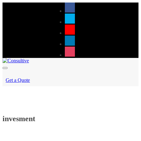
Get a Quote
invesment