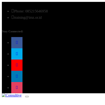
Phone: 085215646958
training@imz.or.id
Stay Connected: