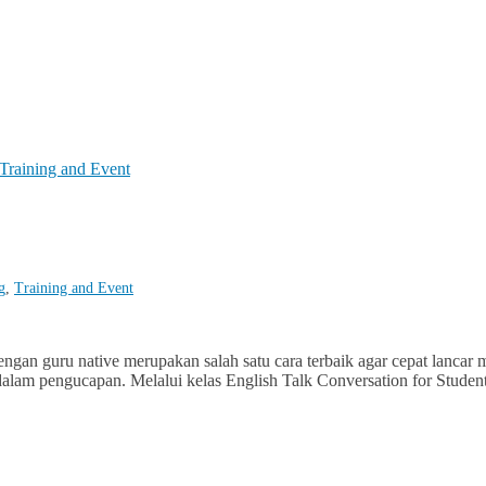
Training and Event
g
,
Training and Event
gan guru native merupakan salah satu cara terbaik agar cepat lancar me
dalam pengucapan. Melalui kelas English Talk Conversation for Stude