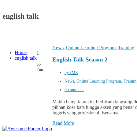
english talk
News
,
Online Learning Program
,
Training
,
Home
english talk
English Talk Season 2
22
Jun
by IMZ
News
,
Online Learning Program
,
Trainin
0 comment
Makin banyak praktik berbicara langsung den
pilihan kosa kata hingga aksen yang benar 
Inggris yang profesional. Bersama:
Read More