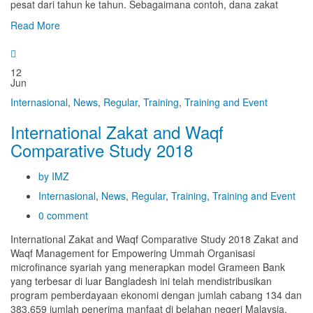
pesat dari tahun ke tahun. Sebagaimana contoh, dana zakat
Read More
12
Jun
Internasional
,
News
,
Regular
,
Training
,
Training and Event
International Zakat and Waqf
Comparative Study 2018
by IMZ
Internasional
,
News
,
Regular
,
Training
,
Training and Event
0 comment
International Zakat and Waqf Comparative Study 2018 Zakat and
Waqf Management for Empowering Ummah Organisasi
microfinance syariah yang menerapkan model Grameen Bank
yang terbesar di luar Bangladesh ini telah mendistribusikan
program pemberdayaan ekonomi dengan jumlah cabang 134 dan
383.659 jumlah penerima manfaat di belahan negeri Malaysia.