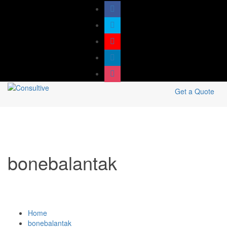
Get a Quote
bonebalantak
Home
bonebalantak