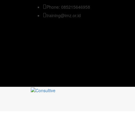
Phone: 085215646958
training@imz.or.id