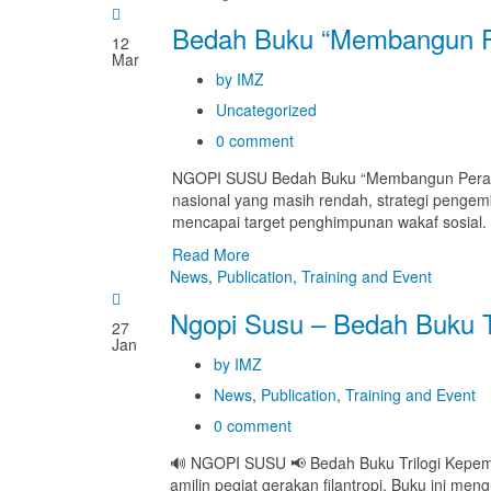
Bedah Buku “Membangun P
12
Mar
by IMZ
Uncategorized
0 comment
NGOPI SUSU Bedah Buku “Membangun Peradaban
nasional yang masih rendah, strategi penge
mencapai target penghimpunan wakaf sosial. 
Read More
News
,
Publication
,
Training and Event
Ngopi Susu – Bedah Buku T
27
Jan
by IMZ
News
,
Publication
,
Training and Event
0 comment
🔊 NGOPI SUSU 📢 Bedah Buku Trilogi Kepemi
amilin pegiat gerakan filantropi. Buku ini meng