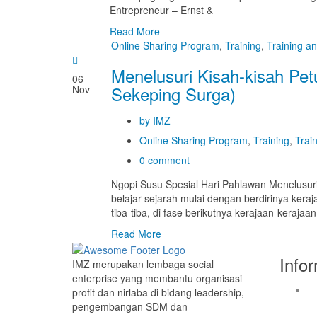
Entrepreneur – Ernst &
Read More
Online Sharing Program
,
Training
,
Training a
Menelusuri Kisah-kisah Pe
06
Sekeping Surga)
Nov
by IMZ
Online Sharing Program
,
Training
,
Trai
0 comment
Ngopi Susu Spesial Hari Pahlawan Menelusur
belajar sejarah mulai dengan berdirinya keraj
tiba-tiba, di fase berikutnya kerajaan-keraja
Read More
Info
IMZ merupakan lembaga social
enterprise yang membantu organisasi
profit dan nirlaba di bidang leadership,
pengembangan SDM dan