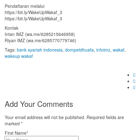
Pendaftaran melalui
https://bit.ly/WakeUpWakaf_3
https://bit.ly/WakeUpWakaf_3
Kontak
Intan IMZ (wa.me/6285215646958)
Riyan IMZ (wa.me/6285770779746)
Tags:
bank syariah indonesia
,
dompetdhuafa
,
infoimz
,
wakaf
,
wakeup wakaf
Add Your Comments
Your email address will not be published. Required fields are
marked
*
First Name*