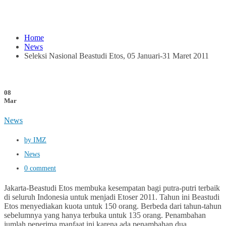
Home
News
Seleksi Nasional Beastudi Etos, 05 Januari-31 Maret 2011
08
Mar
News
by IMZ
News
0 comment
Jakarta-Beastudi Etos membuka kesempatan bagi putra-putri terbaik
di seluruh Indonesia untuk menjadi Etoser 2011. Tahun ini Beastudi
Etos menyediakan kuota untuk 150 orang. Berbeda dari tahun-tahun
sebelumnya yang hanya terbuka untuk 135 orang. Penambahan
jumlah penerima manfaat ini karena ada penambahan dua