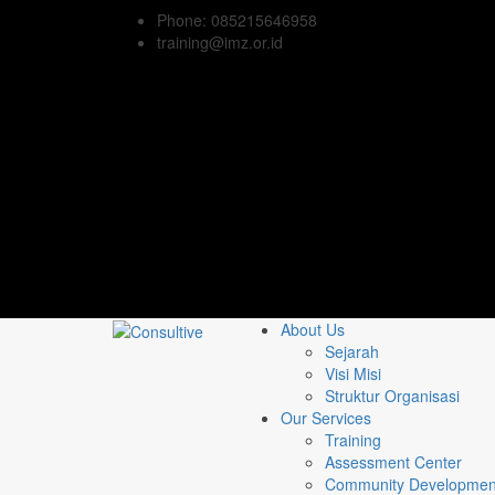
Phone: 085215646958
training@imz.or.id
About Us
Sejarah
Visi Misi
Struktur Organisasi
Our Services
Training
Assessment Center
Community Developmen