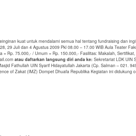
keinginan kuat untuk mendalami semua hal tentang fundraising dan ingi
 28, 29 Juli dan 4 Agustus 2009 Pkl 08.00 – 17.00 WIB Aula Teater Faku
= Rp. 75.000,- / Umum = Rp. 150.000,- Fasilitas: Makalah, Sertifikat
ail.com
atau daftarkan langsung diri anda ke:
Sekretariat LDK UIN Sy
asjid Fathullah UIN Syarif Hidayatullah Jakarta (Cp. Salman – 021. 
ce of Zakat (IMZ) Dompet Dhuafa Republika Kegiatan ini didukung ol