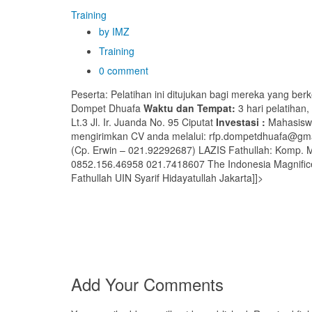
Training
by IMZ
Training
0 comment
Peserta: Pelatihan ini ditujukan bagi mereka yang ber
Dompet Dhuafa
Waktu dan Tempat:
3 hari pelatihan,
Lt.3 Jl. Ir. Juanda No. 95 Ciputat
Investasi :
Mahasiswa 
mengirimkan CV anda melalui: rfp.dompetdhuafa@gm
(Cp. Erwin – 021.92292687) LAZIS Fathullah: Komp. M
0852.156.46958 021.7418607 The Indonesia Magnificen
Fathullah UIN Syarif Hidayatullah Jakarta]]>
Add Your Comments