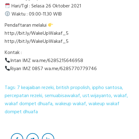
Hari/Tgl : Selasa 26 Oktober 2021
Waktu : 09.00-11.30 WIB
Pendaftaran melalui
http://bit.ly/WakeUpWakaf_5
http://bit.ly/WakeUpWakaf_5
Kontak :
Intan IMZ wa.me/6285215646958
Riyan IMZ 0857 wa.me/6285770779746
Tags:
7 keajaiban rezeki
,
british propolish
,
ippho santosa
,
percepatan rezeki
,
semuabisawakaf
,
ust.wijayanto
,
wakaf
,
wakaf dompet dhuafa
,
wakeup wakaf
,
wakeup wakaf
dompet dhuafa