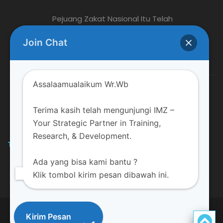
Pejuang Zakat Nasional Itu Telah
Berpulang,...
Join Chat
July 30, 2026
Assalaamualaikum Wr.Wb
Berhasil di ASN, Saatnya BAZNAS Daerah...
July 27, 2026
Terima kasih telah mengunjungi IMZ –
Your Strategic Partner in Training,
Research, & Development.
TRAINING DAN EVENT LAINNYA
Ada yang bisa kami bantu ?
Klik tombol kirim pesan dibawah ini.
Copyrights © 2020 - IMZ All Rights Reserved
Kirim Pesan