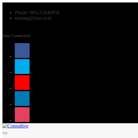
Phone: 085215646958
training@imz.or.id
Stay Connected: