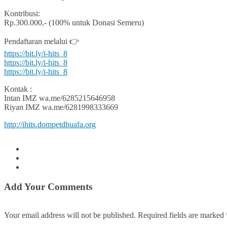
Kontribusi:
Rp.300.000,- (100% untuk Donasi Semeru)
Pendaftaran melalui 👉
https://bit.ly/i-hits_8
https://bit.ly/i-hits_8
https://bit.ly/i-hits_8
Kontak :
Intan IMZ wa.me/6285215646958
Riyan IMZ wa.me/6281998333669
http://ihits.dompetdhuafa.org
Add Your Comments
Your email address will not be published. Required fields are marked