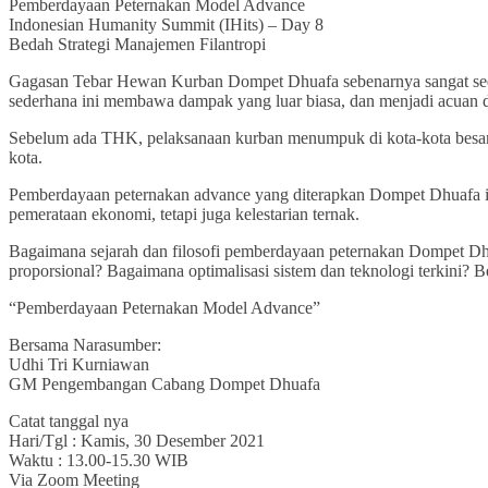
Pemberdayaan Peternakan Model Advance
Indonesian Humanity Summit (IHits) – Day 8
Bedah Strategi Manajemen Filantropi
Gagasan Tebar Hewan Kurban Dompet Dhuafa sebenarnya sangat sede
sederhana ini membawa dampak yang luar biasa, dan menjadi acuan 
Sebelum ada THK, pelaksanaan kurban menumpuk di kota-kota besar 
kota.
Pemberdayaan peternakan advance yang diterapkan Dompet Dhuafa in
pemerataan ekonomi, tetapi juga kelestarian ternak.
Bagaimana sejarah dan filosofi pemberdayaan peternakan Dompet Dhu
proporsional? Bagaimana optimalisasi sistem dan teknologi terkini? B
“Pemberdayaan Peternakan Model Advance”
Bersama Narasumber:
Udhi Tri Kurniawan
GM Pengembangan Cabang Dompet Dhuafa
Catat tanggal nya
Hari/Tgl : Kamis, 30 Desember 2021
Waktu : 13.00-15.30 WIB
Via Zoom Meeting