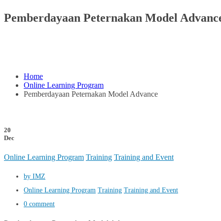
Pemberdayaan Peternakan Model Advanc
Home
Online Learning Program
Pemberdayaan Peternakan Model Advance
20
Dec
Online Learning Program
Training
Training and Event
by IMZ
Online Learning Program
Training
Training and Event
0 comment