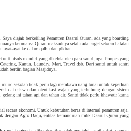
 Saya diajak berkeliling Pesantren Daarul Quran, ada yang boarding
emuanya bernuansa Quran maksudnya selalu ada target setoran hafalan
 ayat-ayat ke dalam qalbu dan pikiran.
unit bisnis mandiri yang dikelola oleh para santri juga. Ponpes yang
atering, Kantin, Laundry, Mart, Travel dsb. Dari santri untuk santri
dah berdiri bagian Masjidnya.
au murid sekolah tidak perlu lagi membawa uang tunai untuk keperluan
risi data siswa dan otentikasi wajah yang terhubung dengan sistem
gelang ini tahan api dan tahan air. Santri tidak perlu khawatir karna
l secara ekonomi. Untuk kebutuhan beras di internal pesantren saja,
baik dengan Agro Daqu, entitas kemandirian milik Daarul Quran yang
sangat potensial dikembangkan oleh pengelola amil zakat, dengan