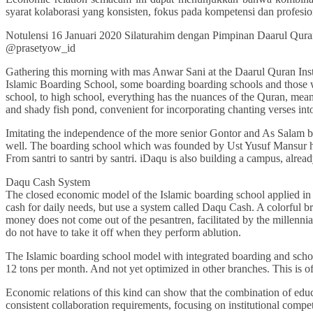
syarat kolaborasi yang konsisten, fokus pada kompetensi dan profesi
Notulensi 16 Januari 2020 Silaturahim dengan Pimpinan Daarul Qur
@prasetyow_id
Gathering this morning with mas Anwar Sani at the Daarul Quran Ins
Islamic Boarding School, some boarding boarding schools and those w
school, to high school, everything has the nuances of the Quran, mean
and shady fish pond, convenient for incorporating chanting verses int
Imitating the independence of the more senior Gontor and As Salam bo
well. The boarding school which was founded by Ust Yusuf Mansur has
From santri to santri by santri. iDaqu is also building a campus, alr
Daqu Cash System
The closed economic model of the Islamic boarding school applied in t
cash for daily needs, but use a system called Daqu Cash. A colorful b
money does not come out of the pesantren, facilitated by the millennial
do not have to take it off when they perform ablution.
The Islamic boarding school model with integrated boarding and school
12 tons per month. And not yet optimized in other branches. This is 
Economic relations of this kind can show that the combination of e
consistent collaboration requirements, focusing on institutional comp