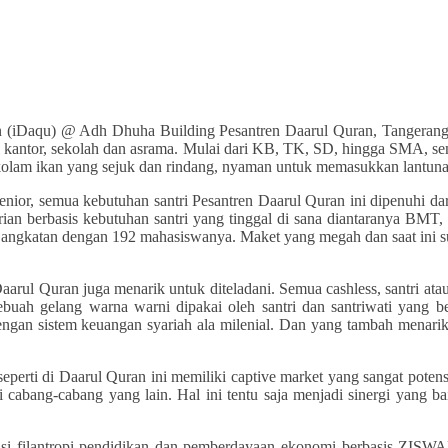
an (iDaqu) @ Adh Dhuha Building Pesantren Daarul Quran, Tangerang.
ri kantor, sekolah dan asrama. Mulai dari KB, TK, SD, hingga SMA, s
 kolam ikan yang sejuk dan rindang, nyaman untuk memasukkan lantunan
ior, semua kebutuhan santri Pesantren Daarul Quran ini dipenuhi dari 
ian berbasis kebutuhan santri yang tinggal di sana diantaranya BMT, C
 angkatan dengan 192 mahasiswanya. Maket yang megah dan saat ini su
aarul Quran juga menarik untuk diteladani. Semua cashless, santri at
uah gelang warna warni dipakai oleh santri dan santriwati yang be
 dengan sistem keuangan syariah ala milenial. Dan yang tambah menarik, 
erti di Daarul Quran ini memiliki captive market yang sangat potensia
 cabang-cabang yang lain. Hal ini tentu saja menjadi sinergi yang 
i filantropi pendidikan dan pemberdayaan ekonomi berbasis ZISWAF 