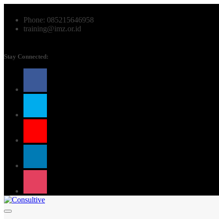
Phone: 085215646958
training@imz.or.id
Stay Connected: