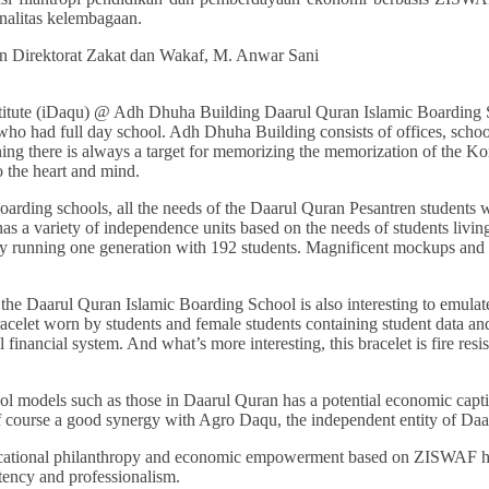
onalitas kelembagaan.
an Direktorat Zakat dan Wakaf, M. Anwar Sani
titute (iDaqu) @ Adh Dhuha Building Daarul Quran Islamic Boarding S
ho had full day school. Adh Dhuha Building consists of offices, schoo
ing there is always a target for memorizing the memorization of the Ko
o the heart and mind.
arding schools, all the needs of the Daarul Quran Pesantren students 
 a variety of independence units based on the needs of students living
eady running one generation with 192 students. Magnificent mockups and
he Daarul Quran Islamic Boarding School is also interesting to emulate.
racelet worn by students and female students containing student data a
 financial system. And what’s more interesting, this bracelet is fire re
 models such as those in Daarul Quran has a potential economic captive 
of course a good synergy with Agro Daqu, the independent entity of Da
ducational philanthropy and economic empowerment based on ZISWAF has
etency and professionalism.