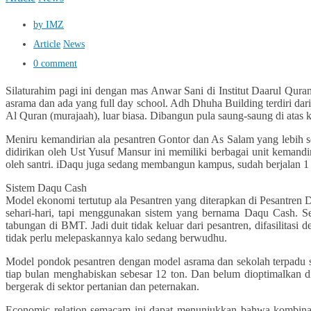
by IMZ
Article
News
0 comment
Silaturahim pagi ini dengan mas Anwar Sani di Institut Daarul Qur
asrama dan ada yang full day school. Adh Dhuha Building terdiri da
Al Quran (murajaah), luar biasa. Dibangun pula saung-saung di atas
Meniru kemandirian ala pesantren Gontor dan As Salam yang lebih sen
didirikan oleh Ust Yusuf Mansur ini memiliki berbagai unit kemandir
oleh santri. iDaqu juga sedang membangun kampus, sudah berjalan 1
Sistem Daqu Cash
Model ekonomi tertutup ala Pesantren yang diterapkan di Pesantren D
sehari-hari, tapi menggunakan sistem yang bernama Daqu Cash. Seb
tabungan di BMT. Jadi duit tidak keluar dari pesantren, difasilitasi
tidak perlu melepaskannya kalo sedang berwudhu.
Model pondok pesantren dengan model asrama dan sekolah terpadu sep
tiap bulan menghabiskan sebesar 12 ton. Dan belum dioptimalkan di
bergerak di sektor pertanian dan peternakan.
Economic relation semacam ini dapat menunjukkan bahwa kombinas