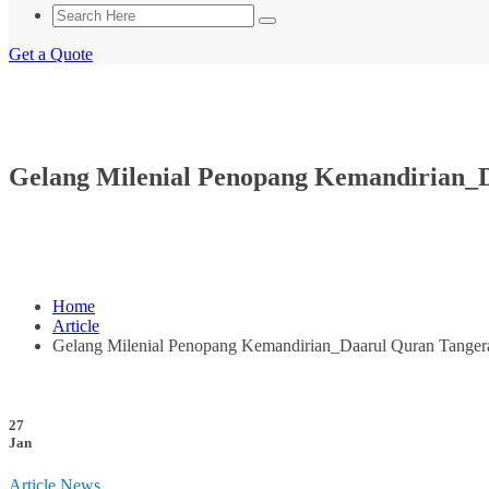
Get a Quote
Gelang Milenial Penopang Kemandirian_
Home
Article
Gelang Milenial Penopang Kemandirian_Daarul Quran Tanger
27
Jan
Article
News