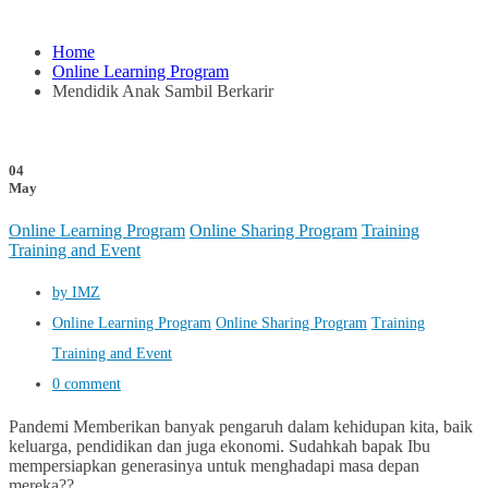
Home
Online Learning Program
Mendidik Anak Sambil Berkarir
04
May
Online Learning Program
Online Sharing Program
Training
Training and Event
by IMZ
Online Learning Program
Online Sharing Program
Training
Training and Event
0 comment
Pandemi Memberikan banyak pengaruh dalam kehidupan kita, baik
keluarga, pendidikan dan juga ekonomi. Sudahkah bapak Ibu
mempersiapkan generasinya untuk menghadapi masa depan
mereka??