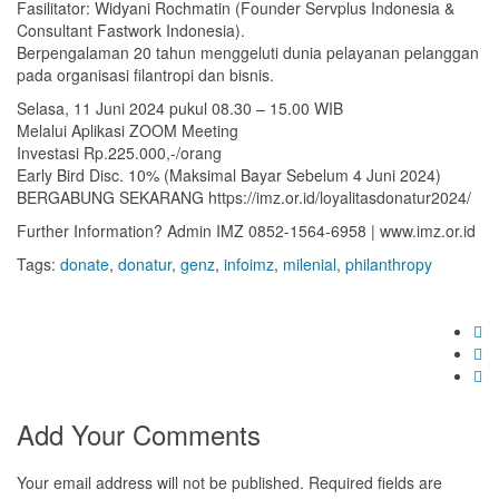
Fasilitator: Widyani Rochmatin (Founder Servplus Indonesia &
Consultant Fastwork Indonesia).
Berpengalaman 20 tahun menggeluti dunia pelayanan pelanggan
pada organisasi filantropi dan bisnis.
Selasa, 11 Juni 2024 pukul 08.30 – 15.00 WIB
Melalui Aplikasi ZOOM Meeting
Investasi Rp.225.000,-/orang
Early Bird Disc. 10% (Maksimal Bayar Sebelum 4 Juni 2024)
BERGABUNG SEKARANG https://imz.or.id/loyalitasdonatur2024/
Further Information? Admin IMZ 0852-1564-6958 | www.imz.or.id
Tags:
donate
,
donatur
,
genz
,
infoimz
,
milenial
,
philanthropy
Add Your Comments
Your email address will not be published. Required fields are