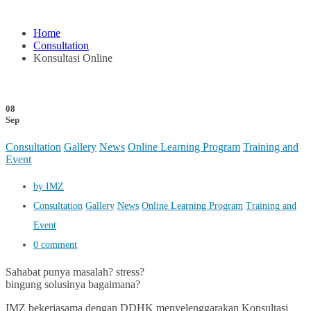
Home
Consultation
Konsultasi Online
08
Sep
Consultation
Gallery
News
Online Learning Program
Training and
Event
by IMZ
Consultation
Gallery
News
Online Learning Program
Training and
Event
0 comment
Sahabat punya masalah? stress?
bingung solusinya bagaimana?
IMZ bekerjasama dengan DDHK menyelenggarakan Konsultasi