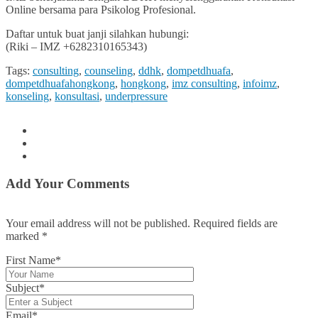
Online bersama para Psikolog Profesional.
Daftar untuk buat janji silahkan hubungi:
(Riki – IMZ +6282310165343)
Tags:
consulting
,
counseling
,
ddhk
,
dompetdhuafa
,
dompetdhuafahongkong
,
hongkong
,
imz consulting
,
infoimz
,
konseling
,
konsultasi
,
underpressure
Add Your Comments
Your email address will not be published. Required fields are
marked
*
First Name*
Subject*
Email*