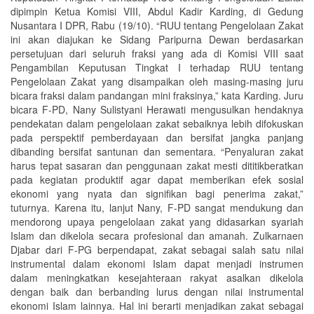
dipimpin Ketua Komisi VIII, Abdul Kadir Karding, di Gedung
Nusantara I DPR, Rabu (19/10). “RUU tentang Pengelolaan Zakat
ini akan diajukan ke Sidang Paripurna Dewan berdasarkan
persetujuan dari seluruh fraksi yang ada di Komisi VIII saat
Pengambilan Keputusan Tingkat I terhadap RUU tentang
Pengelolaan Zakat yang disampaikan oleh masing-masing juru
bicara fraksi dalam pandangan mini fraksinya,” kata Karding. Juru
bicara F-PD, Nany Sulistyani Herawati mengusulkan hendaknya
pendekatan dalam pengelolaan zakat sebaiknya lebih difokuskan
pada perspektif pemberdayaan dan bersifat jangka panjang
dibanding bersifat santunan dan sementara. “Penyaluran zakat
harus tepat sasaran dan penggunaan zakat mesti dititikberatkan
pada kegiatan produktif agar dapat memberikan efek sosial
ekonomi yang nyata dan signifikan bagi penerima zakat,”
tuturnya. Karena itu, lanjut Nany, F-PD sangat mendukung dan
mendorong upaya pengelolaan zakat yang didasarkan syariah
Islam dan dikelola secara profesional dan amanah. Zulkarnaen
Djabar dari F-PG berpendapat, zakat sebagai salah satu nilai
instrumental dalam ekonomi Islam dapat menjadi instrumen
dalam meningkatkan kesejahteraan rakyat asalkan dikelola
dengan baik dan berbanding lurus dengan nilai instrumental
ekonomi Islam lainnya. Hal ini berarti menjadikan zakat sebagai