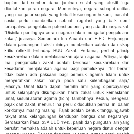
bagian dari sumber dana jaminan sosial yang efektif juga
dibutuhkan peran negara. Menurutnya, negara sebagai entitas
yang mengatur segala yang terkait kekosongan hukum, masalah
sosial perlu memberikan sebuah regulasi yang baik demi
tercapainya pengelolaan potensi-potensi yang ada di masyarakat.
“Disinilah pentingnya peran negara dalam mengatur pengelolaan
zakat,” jelasnya. Sementara Ina Amania dari F-PDI Perjuangan
dalam pandangan fraksi mininya memberikan catatan dan sikap
kritis reflektif terhadap RUU Zakat. Pertama, perihal prinsip
kesukarelaan dalam melaksanakan ajaran agama. Artinya, lanjut
Ina, pengambilan zakat adalah berdasar kesukarelaan dan
kesadaran menjalankan agama bagi pemeluknya. “Ini berarti
tidak boleh ada paksaan bagi pemeluk agama Islam untuk
menyerahkan zakat hanya pada satu kelembagaan saja,”
jelasnya. Umat Islam dapat memilih amil yang dipercayainya
untuk selanjutnya dikumpulkan harta zakat untuk kemaslahan
umat, sesuai aturan agama (fiqih), tambahnya. Kedua, mengenai
pajak dan zakat, menurut Ina perlu didudukkan perihal ini dalam
koridornya masing-masing. Pajak adalah bentuk tanggungjawab
rakyat atas kelangsungan kehidupan bangsa dan negaranya.
Berdasarkan Pasal 23A UUD 1945, pajak dan pungutan lain yang
bersifat memaksa adalah untuk keperluan negara diatur dengan