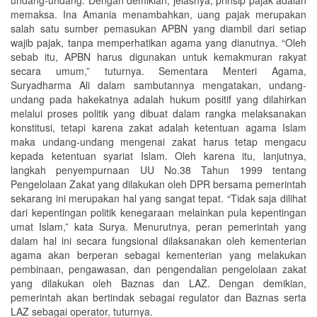
undang-undang. Dengan demikian, jelasnya, prinsip pajak adalah
memaksa. Ina Amania menambahkan, uang pajak merupakan
salah satu sumber pemasukan APBN yang diambil dari setiap
wajib pajak, tanpa memperhatikan agama yang dianutnya. “Oleh
sebab itu, APBN harus digunakan untuk kemakmuran rakyat
secara umum,” tuturnya. Sementara Menteri Agama,
Suryadharma Ali dalam sambutannya mengatakan, undang-
undang pada hakekatnya adalah hukum positif yang dilahirkan
melalui proses politik yang dibuat dalam rangka melaksanakan
konstitusi, tetapi karena zakat adalah ketentuan agama Islam
maka undang-undang mengenai zakat harus tetap mengacu
kepada ketentuan syariat Islam. Oleh karena itu, lanjutnya,
langkah penyempurnaan UU No.38 Tahun 1999 tentang
Pengelolaan Zakat yang dilakukan oleh DPR bersama pemerintah
sekarang ini merupakan hal yang sangat tepat. “Tidak saja dilihat
dari kepentingan politik kenegaraan melainkan pula kepentingan
umat Islam,” kata Surya. Menurutnya, peran pemerintah yang
dalam hal ini secara fungsional dilaksanakan oleh kementerian
agama akan berperan sebagai kementerian yang melakukan
pembinaan, pengawasan, dan pengendalian pengelolaan zakat
yang dilakukan oleh Baznas dan LAZ. Dengan demikian,
pemerintah akan bertindak sebagai regulator dan Baznas serta
LAZ sebagai operator, tuturnya.