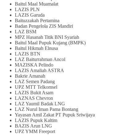
Baitul Maal Muamalat
LAZIS PLN
LAZIS Garuda
Baituzzakah Pertamina
Badan Pengelola ZIS Mandiri
LAZ BSM
MPZ Hasanah Titik BNI Syariah
Baitul Maal Pupuk Kujang (BMPK)
Baitul Hikmah Elnusa
LAZIS BTN
LAZ Baiturrahman Ancol
MAZISKA Pelindo
LAZIS Amaliah ASTRA
Bakrie Amanah
LAZ Semen Padang
UPZ MTT Telkomsel
LAZIS Bukit Asam
LAZNAS Chevron
LAZ Yaumil Badak LNG
LAZ Nurul Iman Pama Bontang
Yayasan Amil Zakat PT Pupuk Sriwijaya
LAZIS Pupuk Kaltim
BAZIS Arun LNG
UPZ YMM Freeport