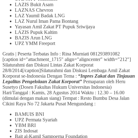
LAZIS Bukit Asam
LAZNAS Chevron
LAZ Yaumil Badak LNG
LAZ Nurul Iman Pama Bontang
Yayasan Amil Zakat PT Pupuk Sriwijaya
LAZIS Pupuk Kaltim
BAZIS Arun LNG
UPZ YMM Freeport
Gratis | Peserta Terbatas Info : Rina Murniati 081293891082
[caption id="attachment_1715" align="aligncenter" width="212"]
Silaturahmi dan Diskusi Lintas Zakat Korporat
28/8/2014[/caption]
Silaturahmi dan Diskusi Lembaga Amil Zakat
Korporat se-Indonesia Dengan Tema :
“Inpres Zakat dan Tinjauan
Legalitas Pengelolaan Zakat Korporat”
Pemaparan oleh Heru
Susetyo (Dosen Fakultas Hukum Universitas Indonesia)
Hari/Tanggal : Kamis, 28 Agustus 2014 Waktu : 12.30 – 16.00
(dimulai dengan makan siang) Tempat : Resto Bumbu Desa Jalan
Cikini Raya No 72 Jakarta Pusat Mengundang :
BAMUIS BNI
UPZ Permata Syariah
YBM BRI
ZIS Indosat
Bait al-Kamil Sampoerna Foundation