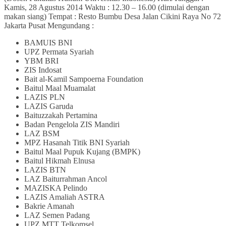
Kamis, 28 Agustus 2014 Waktu : 12.30 – 16.00 (dimulai dengan
makan siang) Tempat : Resto Bumbu Desa Jalan Cikini Raya No 72
Jakarta Pusat Mengundang :
BAMUIS BNI
UPZ Permata Syariah
YBM BRI
ZIS Indosat
Bait al-Kamil Sampoerna Foundation
Baitul Maal Muamalat
LAZIS PLN
LAZIS Garuda
Baituzzakah Pertamina
Badan Pengelola ZIS Mandiri
LAZ BSM
MPZ Hasanah Titik BNI Syariah
Baitul Maal Pupuk Kujang (BMPK)
Baitul Hikmah Elnusa
LAZIS BTN
LAZ Baiturrahman Ancol
MAZISKA Pelindo
LAZIS Amaliah ASTRA
Bakrie Amanah
LAZ Semen Padang
UPZ MTT Telkomsel