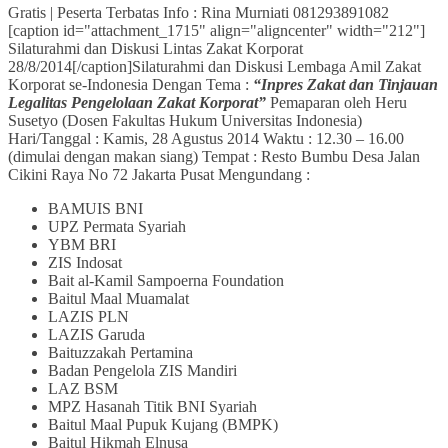
Gratis | Peserta Terbatas Info : Rina Murniati 081293891082
[caption id="attachment_1715" align="aligncenter" width="212"]
Silaturahmi dan Diskusi Lintas Zakat Korporat
28/8/2014[/caption]
Silaturahmi dan Diskusi Lembaga Amil Zakat
Korporat se-Indonesia Dengan Tema :
“Inpres Zakat dan Tinjauan
Legalitas Pengelolaan Zakat Korporat”
Pemaparan oleh Heru
Susetyo (Dosen Fakultas Hukum Universitas Indonesia)
Hari/Tanggal : Kamis, 28 Agustus 2014 Waktu : 12.30 – 16.00
(dimulai dengan makan siang) Tempat : Resto Bumbu Desa Jalan
Cikini Raya No 72 Jakarta Pusat Mengundang :
BAMUIS BNI
UPZ Permata Syariah
YBM BRI
ZIS Indosat
Bait al-Kamil Sampoerna Foundation
Baitul Maal Muamalat
LAZIS PLN
LAZIS Garuda
Baituzzakah Pertamina
Badan Pengelola ZIS Mandiri
LAZ BSM
MPZ Hasanah Titik BNI Syariah
Baitul Maal Pupuk Kujang (BMPK)
Baitul Hikmah Elnusa