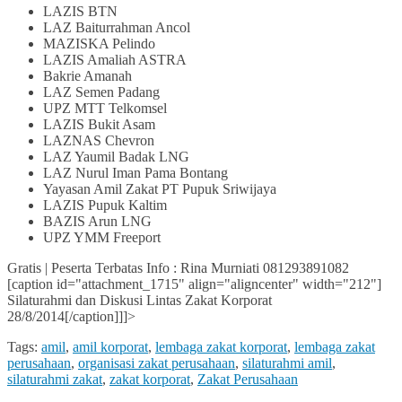
LAZIS BTN
LAZ Baiturrahman Ancol
MAZISKA Pelindo
LAZIS Amaliah ASTRA
Bakrie Amanah
LAZ Semen Padang
UPZ MTT Telkomsel
LAZIS Bukit Asam
LAZNAS Chevron
LAZ Yaumil Badak LNG
LAZ Nurul Iman Pama Bontang
Yayasan Amil Zakat PT Pupuk Sriwijaya
LAZIS Pupuk Kaltim
BAZIS Arun LNG
UPZ YMM Freeport
Gratis | Peserta Terbatas Info : Rina Murniati 081293891082
[caption id="attachment_1715" align="aligncenter" width="212"]
Silaturahmi dan Diskusi Lintas Zakat Korporat
28/8/2014[/caption]
]]>
Tags:
amil
,
amil korporat
,
lembaga zakat korporat
,
lembaga zakat
perusahaan
,
organisasi zakat perusahaan
,
silaturahmi amil
,
silaturahmi zakat
,
zakat korporat
,
Zakat Perusahaan