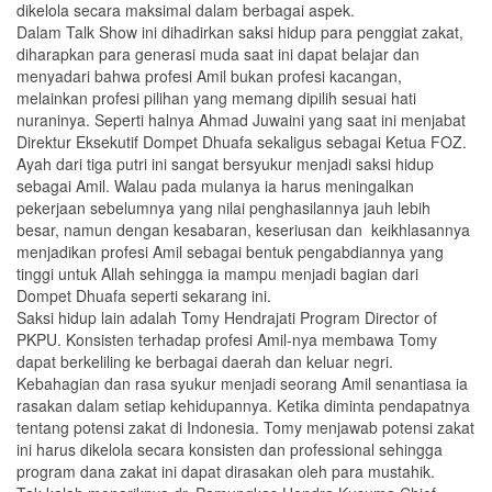
dikelola secara maksimal dalam berbagai aspek.
Dalam Talk Show ini dihadirkan saksi hidup para penggiat zakat,
diharapkan para generasi muda saat ini dapat belajar dan
menyadari bahwa profesi Amil bukan profesi kacangan,
melainkan profesi pilihan yang memang dipilih sesuai hati
nuraninya. Seperti halnya Ahmad Juwaini yang saat ini menjabat
Direktur Eksekutif Dompet Dhuafa sekaligus sebagai Ketua FOZ.
Ayah dari tiga putri ini sangat bersyukur menjadi saksi hidup
sebagai Amil. Walau pada mulanya ia harus meningalkan
pekerjaan sebelumnya yang nilai penghasilannya jauh lebih
besar, namun dengan kesabaran, keseriusan dan keikhlasannya
menjadikan profesi Amil sebagai bentuk pengabdiannya yang
tinggi untuk Allah sehingga ia mampu menjadi bagian dari
Dompet Dhuafa seperti sekarang ini.
Saksi hidup lain adalah Tomy Hendrajati Program Director of
PKPU. Konsisten terhadap profesi Amil-nya membawa Tomy
dapat berkeliling ke berbagai daerah dan keluar negri.
Kebahagian dan rasa syukur menjadi seorang Amil senantiasa ia
rasakan dalam setiap kehidupannya. Ketika diminta pendapatnya
tentang potensi zakat di Indonesia. Tomy menjawab potensi zakat
ini harus dikelola secara konsisten dan professional sehingga
program dana zakat ini dapat dirasakan oleh para mustahik.