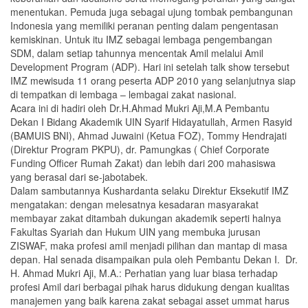
menentukan. Pemuda juga sebagai ujung tombak pembangunan
Indonesia yang memiliki peranan penting dalam pengentasan
kemiskinan. Untuk itu IMZ sebagai lembaga pengembangan
SDM, dalam setiap tahunnya mencentak Amil melalui Amil
Development Program (ADP). Hari ini setelah talk show tersebut
IMZ mewisuda 11 orang peserta ADP 2010 yang selanjutnya siap
di tempatkan di lembaga – lembagai zakat nasional.
Acara ini di hadiri oleh Dr.H.Ahmad Mukri Aji,M.A Pembantu
Dekan I Bidang Akademik UIN Syarif Hidayatullah, Armen Rasyid
(BAMUIS BNI), Ahmad Juwaini (Ketua FOZ), Tommy Hendrajati
(Direktur Program PKPU), dr. Pamungkas ( Chief Corporate
Funding Officer Rumah Zakat) dan lebih dari 200 mahasiswa
yang berasal dari se-jabotabek.
Dalam sambutannya Kushardanta selaku Direktur Eksekutif IMZ
mengatakan: dengan melesatnya kesadaran masyarakat
membayar zakat ditambah dukungan akademik seperti halnya
Fakultas Syariah dan Hukum UIN yang membuka jurusan
ZISWAF, maka profesi amil menjadi pilihan dan mantap di masa
depan. Hal senada disampaikan pula oleh Pembantu Dekan I. Dr.
H. Ahmad Mukri Aji, M.A.: Perhatian yang luar biasa terhadap
profesi Amil dari berbagai pihak harus didukung dengan kualitas
manajemen yang baik karena zakat sebagai asset ummat harus