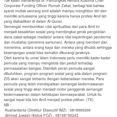
Tak kalah menariknya dr. Pamungkas Hendra Kusuma Chief
Corporate Funding Officer Rumah Zakat, berbagi kiat bahwa
syarat multak seorang amil adalah mampu menghibur diri dan
memiliki antusiasme yang tinggi karena hanya profesi Amil lah
yang diabadikan di dalam Al-Quran
Semangat membumikan nilai spritualitas dari para Amil ini
menjadi kesalehan sosial yang membingkai gerak pengelolan
dana zakat sebagai mediator antara nilai kepentingan penderma
dan mustahiq (penerima santunan). Antara yang memberi dan
menerima, antara orang kaya dan mereka yang dhuafa sehingga
kesenjangan sosial bisa semakin dikurangi jaraknya.
Oleh karena itu umat Islam Indonesia perlu memiliki kader-kader
pemuda yang mampu mengelola dan peduli terhadap
permasalahan bangsa. Disinilah peran pemuda sangat
dibutuhkan, program-program sosial yang ada dalam program
ZIS akan sangat terbantu dengan keberadaan mereka. Para
pemuda yang telah mendapatkan semangat kedermawanan
sosial yang tinggi akan menjadi motor penggerak semangat
kedermawanan dalam kehidupan bermasyarakat. Untuk itu
sangat tepat bila kini Amil menjadi profesi pilihan. (TK)
NB :
-Kushardanta (Direktur Eksecutif IMZ) : 0818989266
-Ahmad Juwaini (Ketua FOZ) : 08158195243