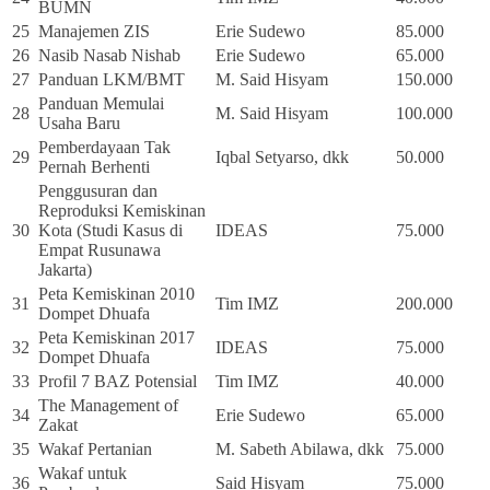
BUMN
25
Manajemen ZIS
Erie Sudewo
85.000
26
Nasib Nasab Nishab
Erie Sudewo
65.000
27
Panduan LKM/BMT
M. Said Hisyam
150.000
Panduan Memulai
28
M. Said Hisyam
100.000
Usaha Baru
Pemberdayaan Tak
29
Iqbal Setyarso, dkk
50.000
Pernah Berhenti
Penggusuran dan
Reproduksi Kemiskinan
30
Kota (Studi Kasus di
IDEAS
75.000
Empat Rusunawa
Jakarta)
Peta Kemiskinan 2010
31
Tim IMZ
200.000
Dompet Dhuafa
Peta Kemiskinan 2017
32
IDEAS
75.000
Dompet Dhuafa
33
Profil 7 BAZ Potensial
Tim IMZ
40.000
The Management of
34
Erie Sudewo
65.000
Zakat
35
Wakaf Pertanian
M. Sabeth Abilawa, dkk
75.000
Wakaf untuk
36
Said Hisyam
75.000