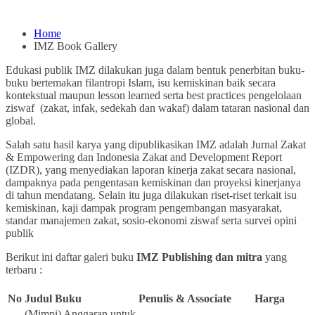
Home
IMZ Book Gallery
Edukasi publik IMZ dilakukan juga dalam bentuk penerbitan buku-
buku bertemakan filantropi Islam, isu kemiskinan baik secara
kontekstual maupun lesson learned serta best practices pengelolaan
ziswaf (zakat, infak, sedekah dan wakaf) dalam tataran nasional dan
global.
Salah satu hasil karya yang dipublikasikan IMZ adalah Jurnal Zakat
& Empowering dan Indonesia Zakat and Development Report
(IZDR), yang menyediakan laporan kinerja zakat secara nasional,
dampaknya pada pengentasan kemiskinan dan proyeksi kinerjanya
di tahun mendatang. Selain itu juga dilakukan riset-riset terkait isu
kemiskinan, kaji dampak program pengembangan masyarakat,
standar manajemen zakat, sosio-ekonomi ziswaf serta survei opini
publik
Berikut ini daftar galeri buku
IMZ Publishing
dan mitra
yang
terbaru :
No
Judul Buku
Penulis & Associate
Harga
(Mimpi) Anggaran untuk