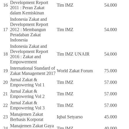
Development Report
16
Tim IMZ
54.000
2011 : Peran Zakat
dalam Kemiskinan
Indonesia Zakat and
Development Report
17
2012 : Membangun
Tim IMZ
54.000
Peradaban Zakat
Indonesia
Indonesia Zakat and
Development Report
18
Tim IMZ UNAIR
54.000
2016 : Zakat and
Empowerment
International Standard of
19
World Zakat Forum
75.000
Zakat Management 2017
Jurnal Zakat &
20
Tim IMZ
57.000
Empowering Vol 1
Jurnal Zakat &
21
Tim IMZ
57.000
Empowering Vol 2
Jurnal Zakat &
22
Tim IMZ
57.000
Empowering Vol 3
Manajemen Zakat
23
Iqbal Setyarso
45.000
Berbasis Korporat
Manajemen Zakat Gaya
24
Tim IMZ
40.000