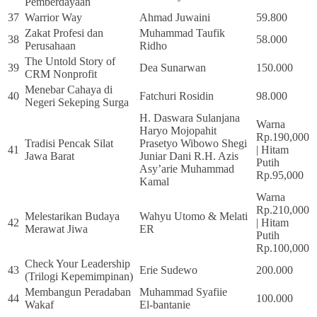
Pemberdayaan
37
Warrior Way
Ahmad Juwaini
59.800
Zakat Profesi dan
Muhammad Taufik
38
58.000
Perusahaan
Ridho
The Untold Story of
39
Dea Sunarwan
150.000
CRM Nonprofit
Menebar Cahaya di
40
Fatchuri Rosidin
98.000
Negeri Sekeping Surga
H. Daswara Sulanjana
Warna
Haryo Mojopahit
Rp.190,000
Tradisi Pencak Silat
Prasetyo Wibowo Shegi
41
| Hitam
Jawa Barat
Juniar Dani R.H. Azis
Putih
Asy’arie Muhammad
Rp.95,000
Kamal
Warna
Rp.210,000
Melestarikan Budaya
Wahyu Utomo & Melati
42
| Hitam
Merawat Jiwa
ER
Putih
Rp.100,000
Check Your Leadership
43
Erie Sudewo
200.000
(Trilogi Kepemimpinan)
Membangun Peradaban
Muhammad Syafiie
44
100.000
Wakaf
El-bantanie