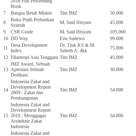
2018 Full Proceeding
Book
7
Bangsa Betah Miskin
Tim IMZ
50.000
Buku Putih Perbankan
8
M. Said Hisyam
45.000
Syariah
9
CSR Guide
M. Said Hisyam
105.000
10
DD Way
Erie Sudewo
99.000
Desa Development
Dr. Tjuk KS & M.
11
75.000
Index
Sabeth A, dkk
12
Filantropi Asia Tenggara
Tim IMZ
45.000
IMZ Award, Sebuah
13
Apresiasi Sebuah
Tim IMZ
30.000
Dedikasi
Indonesia Zakat and
Development Report
14
Tim IMZ
54.000
2009 : Zakat dan
Pembangunan
Indonesia Zakat and
Development Report
15
2010 : Menggagas
Tim IMZ
54.000
Arsitektur Zakat
Indonesia
Indonesia Zakat and