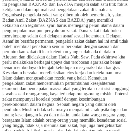
itu penguatan BAZNAS dan BAZDA menjadi salah satu titik fokus
kebijakan dalam optimalisasi pengelolaan zakat di tanah air.
Organisasi pengelola zakat yang dibentuk oleh pemerintah, yakni
Badan Amil Zakat (BAZNAS dan BAZDA) yang memiliki
kekuatan dan legitimasi syari harus memegang peran utama dalam
pengumpulan maupun penyaluran zakat. Dana zakat tidak boleh
menyimpang selain dari delapan asnaf sesuai ketentuan. Delapan
Asnaf itu bersifat permanen, pengelola zakat dalam hal ini amil tidak
boleh membuat penafsiran sendiri berkaitan dengan sasaran dan
peruntukkan zakat di luar ketentuan yang sudah ada di dalam
Alquran dan dijelaskan dalam Hadis Nabi Saw. Pada akhirnya kita
perlu melakukan berbagai upaya dan terobosan agar zakat benar-
benar membudaya di tengah kehidupan masyarakat dan bangsa.
Kesadaran berzakat merefleksikan etos kerja dan ketekunan umat
Islam dalam mengusahakan rezeki yang halal. Kemajuan
pengelolaan zakat mencerminkan pertumbuhan kesejahteraan
ekonomi dan pendapatan masyarakat yang terukur dari sisi tanggung
jawab sosial orang-orang kaya terhadap orang-orang miskin. Potensi
zakat mempunyai korelasi positif dengan keseimbangan
perekonomian dalam negara. Sebuah negara yang dihuni oleh
penduduk Muslim tidak seharusnya mengalami jarak psikologis dan
jurang kesenjangan kaya dan miskin, andaikata warga negara yang
beragama Islam adalah orang-orang yang memiliki kesadaran sosial
yang tinggi, tidak saja menunaikan zakat, tapi juga mengeluarkan
infak, sedekah, hibah, wasiat, dan lain-lain dengan tujuan meraih