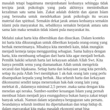
masalah tetapi bagaimana menjembatani keduanya sehingga tidak
tercipta jarak psikologis yang pada akhirnya menimbulkan
kezaliman satu sama lain. Zakat adalah doktrin dan ajaran Islam
yang berusaha untuk mendekatkan jarak psikologis itu secara
material dan spiritual. Semakin dekat jarak antara keduanya semakin
islami pula masyarakat itu, sebaliknya semakin berjarak antara satu
sama lain maka semakin tidak islami pula masyarakat itu.
Melalui zakat harta kita dibersihkan dan disucikan. Dalam konteks
ini harta kita dikurangkan untuk diberikan kepada orang-orang yang
berhak menerimanya. Misalnya kita membeli kain, tidak mungkin
menjadi kemeja tanpa menggunting sebagian. Sama halnya dengan
harta, kita membuang sebagian dari harta kita agar menjadi berkah.
Pemilik hakiki seluruh harta lari kekayaan adalah Allah Swt. Kita
hanya pemilik semu yang diamanatkan Allah untuk mengelola
secarail dan bijaksana. Setiap harta dan kekayaan yang kita peroleh,
setiap itu pula Allah Swt menitipkan 1 ak-hak orang lain yang perlu
disampaikan kepada yang berhak. Jika seluruh harta dan kekayaan
dikonsumsi sendiri tanpa meneruskan hak-hak orang lain yang
melekat di , dalamnya minimal 2,5 persen .maka sama dengan kita
menelan api neraka. Sumber-sumber keuangan Islam yang pernah
membuat Islam menjadi jaya esungguhnya bukan hanya zakat tetapi
banyak sekali. Namun dalam sejarahnya berguguran satu persatu.
Seandainya seluruh institusi itu dipertahankan dan tetap hidup di.
dalam masyarakat kita maka masalah ekonomi umat bisa