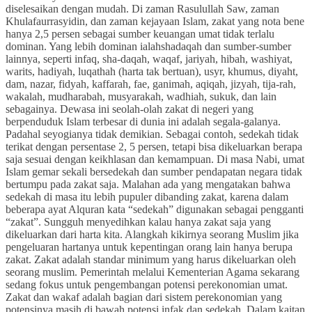
diselesaikan dengan mudah. Di zaman Rasulullah Saw, zaman
Khulafaurrasyidin, dan zaman kejayaan Islam, zakat yang nota bene
hanya 2,5 persen sebagai sumber keuangan umat tidak terlalu
dominan. Yang lebih dominan ialahshadaqah dan sumber-sumber
lainnya, seperti infaq, sha-daqah, waqaf, jariyah, hibah, washiyat,
warits, hadiyah, luqathah (harta tak bertuan), usyr, khumus, diyaht,
dam, nazar, fidyah, kaffarah, fae, ganimah, aqiqah, jizyah, tija-rah,
wakalah, mudharabah, musyarakah, wadhiah, sukuk, dan lain
sebagainya. Dewasa ini seolah-olah zakat di negeri yang
berpenduduk Islam terbesar di dunia ini adalah segala-galanya.
Padahal seyogianya tidak demikian. Sebagai contoh, sedekah tidak
terikat dengan persentase 2, 5 persen, tetapi bisa dikeluarkan berapa
saja sesuai dengan keikhlasan dan kemampuan. Di masa Nabi, umat
Islam gemar sekali bersedekah dan sumber pendapatan negara tidak
bertumpu pada zakat saja. Malahan ada yang mengatakan bahwa
sedekah di masa itu lebih pupuler dibanding zakat, karena dalam
beberapa ayat Alquran kata “sedekah” digunakan sebagai pengganti
“zakat”. Sungguh menyedihkan kalau hanya zakat saja yang
dikeluarkan dari harta kita. Alangkah kikirnya seorang Muslim jika
pengeluaran hartanya untuk kepentingan orang lain hanya berupa
zakat. Zakat adalah standar minimum yang harus dikeluarkan oleh
seorang muslim. Pemerintah melalui Kementerian Agama sekarang
sedang fokus untuk pengembangan potensi perekonomian umat.
Zakat dan wakaf adalah bagian dari sistem perekonomian yang
potensinya masih di bawah potensi infak dan sedekah. Dalam kaitan