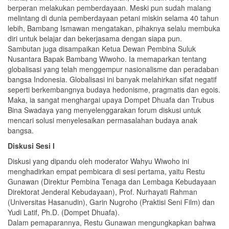
berperan melakukan pemberdayaan. Meski pun sudah malang
melintang di dunia pemberdayaan petani miskin selama 40 tahun
lebih, Bambang Ismawan mengatakan, pihaknya selalu membuka
diri untuk belajar dan bekerjasama dengan siapa pun.
Sambutan juga disampaikan Ketua Dewan Pembina Suluk
Nusantara Bapak Bambang Wiwoho. Ia memaparkan tentang
globalisasi yang telah menggempur nasionalisme dan peradaban
bangsa Indonesia. Globalisasi ini banyak melahirkan sifat negatif
seperti berkembangnya budaya hedonisme, pragmatis dan egois.
Maka, ia sangat menghargai upaya Dompet Dhuafa dan Trubus
Bina Swadaya yang menyelenggarakan forum diskusi untuk
mencari solusi menyelesaikan permasalahan budaya anak
bangsa.
Diskusi Sesi I
Diskusi yang dipandu oleh moderator Wahyu Wiwoho ini
menghadirkan empat pembicara di sesi pertama, yaitu Restu
Gunawan (Direktur Pembina Tenaga dan Lembaga Kebudayaan
Direktorat Jenderal Kebudayaan), Prof. Nurhayati Rahman
(Universitas Hasanudin), Garin Nugroho (Praktisi Seni Film) dan
Yudi Latif, Ph.D. (Dompet Dhuafa).
Dalam pemaparannya, Restu Gunawan mengungkapkan bahwa