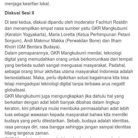
menjaga kearifan lokal.
Diskusi Sesi II
Di sesi kedua, diskusi dipandu oleh moderator Fachturi Rosidin
dan menampilkan empat nasa sumber yaitu GKR Mangkubumi
(Keraton Yogyakarta), Maria Loretta (Ketua Perhimpunan Petani
Sorgum), Andi Makmur Makka (Perwakilan Bone) dan Ilham
Khoiri (GM Bentara Budaya).
Dalam pemaparannya, GKR Mangkubumi menilai, teknologi
digital yang memudahkan orang untuk berkomunikasi dari tempat
yang berbeda sudah sangat menguasai masyarakat. Padahal,
sebagai orang timur aktivitas utama masyarakat Indonesia adalah
bersosialisasi. Maka, perlu dipikirkan solusi bagaimana kita bisa
tetap mengadopsi teknologi digital tanpa terbawa arus negatif
globalisasi.
GKR Mangkubumi juga mengungkapkan jika dahulu hal yang
berkaitan dengan adat lebih banyak dibahas dalam lingkup
keraton, kini pihaknya mulai membuka permasalahan adat lebih
luas sebagai wawasan kepada masyarakat bahwa kita memiliki
budaya yang perlu dilestarikan. Sebab, budaya adalah identitas,
rasa percaya diri, rasa bangga sehingga jangan sampai identitas
hilang tergerus zaman.