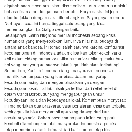
digubah pada masa pra-Islam disampaikan turun temurun melalui
bahasa lisan atau dengan cara bertutur. Karya sastra ini juga
dipertunjukkan dengan cara ditembangkan. Sayangnya, menurut
Nurhayati, saat ini hanya tinggal satu orang yang bisa
menembangkan La Galigo dengan baik.
Selanjutnya, Garin Nugroho menilai Indonesia sedang krisis
humaniora yang menyebabkan lunturnya nilai-nilai budaya di
antara anak bangsa. Ini terjadi salah satunya karena konfigurasi
kepemimpinan di Indonesia tidak melibatkan tokoh-tokoh yang
ahli dalam bidang humaniora. Jika humaniora hilang, maka hal-
hal yang menyangkut budaya lokal juga tidak akan terlindungi.
Sementara, Yudi Latif memandang, masyarakat Indonesia
memiliki kemampuan yang luar biasa dalam menyerap
kebudayaan asing dan mengombinasikannya dengan
kebudayaan lokal. Hal ini, misalnya terlihat dari relief-relief di
dalam Candi Borobudur yang menggabungkan unsur
kebudayaan India dan kebudayaan lokal. Kemampuan menyerap
ini memerlukan dua prasyarat, yaitu penalaran krisis dan terbuka
sehingga kita bisa mengambil apa yang datang dari luar
secukupnya saja. Seharusnya kemampuan inilah yang perlu
kembali dikembangkan oleh masyarakat Indonesia agar bisa
tetap menerima arus informasi dari luar namun tetap bisa