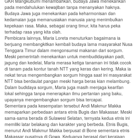
GKR Mangkubumi menambahkan, budaya Jawa menekankan
pada mendahulukan kewajiban tanpa menanyakan haknya.
Budaya Jawa juga menekankan pada keharmonisan dan
kedamaian juga memanusiakan manusia yang menimbulkan
kepekaan rasa. Maka, sebagai orang timur, kita harus peka
terhadap rasa yang kita olah.
Pembicara lainnya, Maria Loreta menuturkan bagaimana ia
berjuang membangkitkan kembali budaya lama masyarakat Nusa
Tenggara Timur dalam mengonsumsi makanan dari sorgum.
Meski pemerintah menekankan untuk membudidayakan padi,
jagung dan kedelai, Maria merasa ketiga tanaman ini tidak cocok
di tanam pada kontur tanah NTT yang keras dan kering. Maka ia
nekat terus mengembangkan sorgum hingga saat ini masyarakat
NTT bisa berdaulat pangan meski harga beras kian melambung.
Dalam budidaya sorgum, Maria juga masih menjaga kearifan
lokal sehingga tanpa menerapkan ilmu pertanian yang baku,
upayanya mengembangkan sorgum bisa tercapai.
Sementara pada kesempatan tersebut Andi Makmur Makka
memaparkan perbedaan antara etnis Bugis dan Makassar. Meski
sama-sama berada di Sulawesi Selatan, ternyata kedua etnis ini
memiliki latar belakang dan karakter yang berbeda. Etnis Bugis,
menurut Andi Makmur Makka berpusat di Bone sementara etnis
Makassar pusatnya di Gowa. Keduanya berasal dari kerajaan