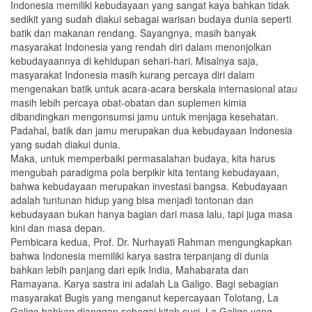
Indonesia memiliki kebudayaan yang sangat kaya bahkan tidak
sedikit yang sudah diakui sebagai warisan budaya dunia seperti
batik dan makanan rendang. Sayangnya, masih banyak
masyarakat Indonesia yang rendah diri dalam menonjolkan
kebudayaannya di kehidupan sehari-hari. Misalnya saja,
masyarakat Indonesia masih kurang percaya diri dalam
mengenakan batik untuk acara-acara berskala internasional atau
masih lebih percaya obat-obatan dan suplemen kimia
dibandingkan mengonsumsi jamu untuk menjaga kesehatan.
Padahal, batik dan jamu merupakan dua kebudayaan Indonesia
yang sudah diakui dunia.
Maka, untuk memperbaiki permasalahan budaya, kita harus
mengubah paradigma pola berpikir kita tentang kebudayaan,
bahwa kebudayaan merupakan investasi bangsa. Kebudayaan
adalah tuntunan hidup yang bisa menjadi tontonan dan
kebudayaan bukan hanya bagian dari masa lalu, tapi juga masa
kini dan masa depan.
Pembicara kedua, Prof. Dr. Nurhayati Rahman mengungkapkan
bahwa Indonesia memiliki karya sastra terpanjang di dunia
bahkan lebih panjang dari epik India, Mahabarata dan
Ramayana. Karya sastra ini adalah La Galigo. Bagi sebagian
masyarakat Bugis yang menganut kepercayaan Tolotang, La
Galigo bahkan dianggap sebagai kitab suci. La Galigo yang