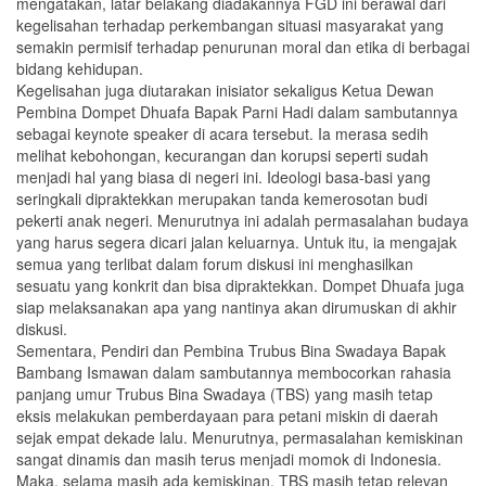
mengatakan, latar belakang diadakannya FGD ini berawal dari
kegelisahan terhadap perkembangan situasi masyarakat yang
semakin permisif terhadap penurunan moral dan etika di berbagai
bidang kehidupan.
Kegelisahan juga diutarakan inisiator sekaligus Ketua Dewan
Pembina Dompet Dhuafa Bapak Parni Hadi dalam sambutannya
sebagai keynote speaker di acara tersebut. Ia merasa sedih
melihat kebohongan, kecurangan dan korupsi seperti sudah
menjadi hal yang biasa di negeri ini. Ideologi basa-basi yang
seringkali dipraktekkan merupakan tanda kemerosotan budi
pekerti anak negeri. Menurutnya ini adalah permasalahan budaya
yang harus segera dicari jalan keluarnya. Untuk itu, ia mengajak
semua yang terlibat dalam forum diskusi ini menghasilkan
sesuatu yang konkrit dan bisa dipraktekkan. Dompet Dhuafa juga
siap melaksanakan apa yang nantinya akan dirumuskan di akhir
diskusi.
Sementara, Pendiri dan Pembina Trubus Bina Swadaya Bapak
Bambang Ismawan dalam sambutannya membocorkan rahasia
panjang umur Trubus Bina Swadaya (TBS) yang masih tetap
eksis melakukan pemberdayaan para petani miskin di daerah
sejak empat dekade lalu. Menurutnya, permasalahan kemiskinan
sangat dinamis dan masih terus menjadi momok di Indonesia.
Maka, selama masih ada kemiskinan, TBS masih tetap relevan