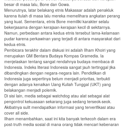
besar di masa lalu, Bone dan Gowa.
Menurutnya, latar belakang etnis Makassar adalah penakluk
karena itulah di masa lalu mereka memelihara angkatan perang
yang kuat. Sementara, etnis Bone memiliki karakter selalu
bekerjasama dengan kerajaan-kerajaan kecil di sekitarnya.
Namun, perbedaan antara kedua etnis tersebut lama-kelamaan
pudar karena perkawinan yang terjadi di antara masyarakat dari
kedua etnis.
Pembicara terakhir dalam diskusi ini adalah Ilham Khoiri yang
merupakan GM Bentara Budaya Kompas Gramedia. Ia
menjelaskan tentang sangat rendahnya budaya membaca di
Indonesia. Indeks literasi Indonesia sangat jauh tertinggal jika
dibandingkan dengan negara-negara lain. Pendidikan di
Indonesia juga sepertinya belum menjadi prioritas, terbukti
dengan adanya kenaikan Uang Kuliah Tunggal (UKT) yang
belakangan menjadi polemik.
Di sisi lain, media sebagai watchdog atau alat sebagai alat
pengontrol kekuasaan sekarang juga sedang terseok-seok.
Akibatnya sulit mendapatkan informasi yang terverifikasi atau
cover all side.
Ilham menambahkan, saat ini kita banyak terkecoh dalam era
post-truth media sosial di mana orang tidak mencari kebenaran