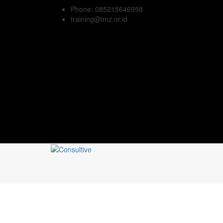
Phone: 085215646958
training@imz.or.id