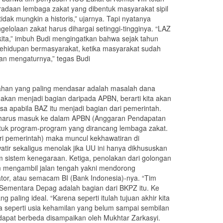
eradaan lembaga zakat yang dibentuk masyarakat sipil
dak mungkin a historis,” ujarnya. Tapi nyatanya
lolaan zakat harus dihargai setinggi-tingginya. “LAZ
kita,” imbuh Budi mengingatkan bahwa sejak tahun
kehidupan bermasyarakat, ketika masyarakat sudah
gan mengaturnya,” tegas Budi
mahan yang paling mendasar adalah masalah dana
akan menjadi bagian daripada APBN, berarti kita akan
a apabila BAZ itu menjadi bagian dari pemerintah.
a harus masuk ke dalam APBN (Anggaran Pendapatan
ntuk program-program yang dirancang lembaga zakat.
ari pemerintah) maka muncul kekhawatiran di
atir sekaligus menolak jika UU ini hanya dikhususkan
m sistem kenegaraan. Ketiga, penolakan dari golongan
im mengambil jalan tengah yakni mendorong
tor, atau semacam BI (Bank Indonesia)-nya. “Tim
Sementara Depag adalah bagian dari BKPZ itu. Ke
ling ideal. “Karena seperti itulah tujuan akhir kita
ama seperti usia kehamilan yang belum sampai sembilan
ndapat berbeda disampaikan oleh Mukhtar Zarkasyi.