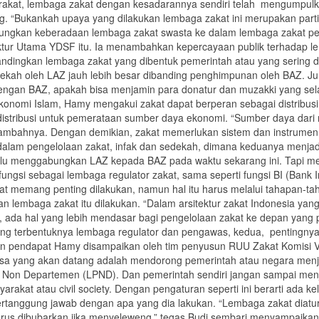
arakat, lembaga zakat dengan kesadarannya sendiri telah mengumpulk
 “Bukankah upaya yang dilakukan lembaga zakat ini merupakan partisi
ngkan keberadaan lembaga zakat swasta ke dalam lembaga zakat pe
ektur Utama YDSF itu. Ia menambahkan kepercayaan publik terhadap l
andingkan lembaga zakat yang dibentuk pemerintah atau yang sering d
ekah oleh LAZ jauh lebih besar dibanding penghimpunan oleh BAZ. Ju
engan BAZ, apakah bisa menjamin para donatur dan muzakki yang sel
onomi Islam, Hamy mengakui zakat dapat berperan sebagai distribusi 
ses distribusi untuk pemerataan sumber daya ekonomi. “Sumber daya da
mbahnya. Dengan demikian, zakat memerlukan sistem dan instrumen 
lam pengelolaan zakat, infak dan sedekah, dimana keduanya menjadi b
 lalu menggabungkan LAZ kepada BAZ pada waktu sekarang ini. Tapi m
fungsi sebagai lembaga regulator zakat, sama seperti fungsi BI (Bank
memang penting dilakukan, namun hal itu harus melalui tahapan-tah
uan lembaga zakat itu dilakukan. “Dalam arsitektur zakat Indonesia yang
, ada hal yang lebih mendasar bagi pengelolaan zakat ke depan yang p
terbentuknya lembaga regulator dan pengawas, kedua, pentingnya m
 pendapat Hamy disampaikan oleh tim penyusun RUU Zakat Komisi VII
masa yang akan datang adalah mendorong pemerintah atau negara menja
 Non Departemen (LPND). Dan pemerintah sendiri jangan sampai menja
rakat atau civil society. Dengan pengaturan seperti ini berarti ada k
 bertanggung jawab dengan apa yang dia lakukan. “Lembaga zakat diatu
arus dibubarkan jika menyeleweng,” tegas Budi sembari menyampaikan