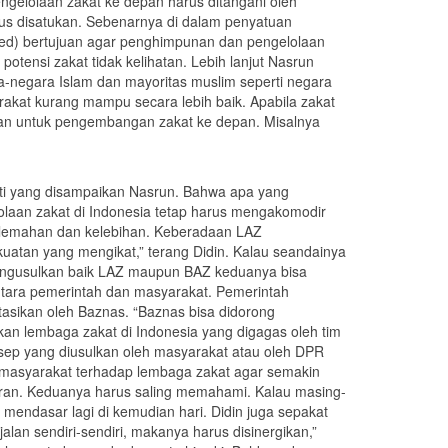
gelolaan zakat ke depan harus ditangani oleh
rus disatukan. Sebenarnya di dalam penyatuan
n, red) bertujuan agar penghimpunan dan pengelolaan
potensi zakat tidak kelihatan. Lebih lanjut Nasrun
-negara Islam dan mayoritas muslim seperti negara
akat kurang mampu secara lebih baik. Apabila zakat
juan untuk pengembangan zakat ke depan. Misalnya
ti yang disampaikan Nasrun. Bahwa apa yang
lolaan zakat di Indonesia tetap harus mengakomodir
emahan dan kelebihan. Keberadaan LAZ
tan yang mengikat,” terang Didin. Kalau seandainya
mengusulkan baik LAZ maupun BAZ keduanya bisa
antara pemerintah dan masyarakat. Pemerintah
tasikan oleh Baznas. “Baznas bisa didorong
kan lembaga zakat di Indonesia yang digagas oleh tim
nsep yang diusulkan oleh masyarakat atau oleh DPR
 masyarakat terhadap lembaga zakat agar semakin
peran. Keduanya harus saling memahami. Kalau masing-
 mendasar lagi di kemudian hari. Didin juga sepakat
lan sendiri-sendiri, makanya harus disinergikan,”