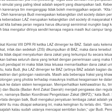
simulai yang paling ideal adalah seperti yang disampaikan tadi. Keb
h karenanya tim menganggap tidak boleh meninggalkan sejarah. “Kita ti
leh karenanya Budi menegaskan kebangkitan civil society dalam penge
a keberadaan LAZ merupakan kebangkitan civil society di masyarakat 
at kita bahwa peran negara harus dikurangi seminimal mungkin bagi 
ah bisa mengatur dirinya sendiri kenapa negara masih ikut campur tan
t Komisi VIII DPR RI ketika LAZ dimerger ke BAZ. Salah satu kele
kat, infak dan sedekah (ZIS) dikumpulkan di BAZ, maka dana tersebut 
 tidak dapat menyalurkan dana zakat yang terkumpul itu secara leluas
butkan bahwa seluruh dana yang terkait dengan penerimaan uang mak
uti pendapat ini maka tidak bisa leluasa memanfaatkan dana zakat u
tu, kata Budi, jika LAZ dimerger ke BAZ (artinya BAZ adalah bagian d
watiran dari golongan nasionalis. Masih ada beberapa fraksi yang khaw
golongan yang phobia terhadap masuknya institusi keagamaan ke dala
asuk ke dalam sistem kenegaraan. Memperhatikan kekhawatiran itu, t
al) dan Bazda (Badan Amil Zakat Daerah) menjadi pengawas dan regula
 namanya Badan Koordinasi Pengelolaan Zakat (BKPZ),” kata Budi. 
ata dengan baik, Budi mengakui penyatuan lembaga zakat adalah yang pa
ir itu mau dicapai sekarang ini, maka keinginan itu terlalu dini. “S
 sajalah kalau sudah usianya mencapai sembilan bulan,” ujar Budi. Pe