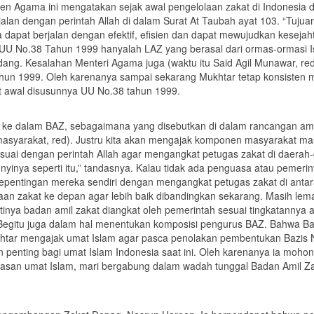
Agama ini mengatakan sejak awal pengelolaan zakat di Indonesia dia
alan dengan perintah Allah di dalam Surat At Taubah ayat 103. “Tujuan
dapat berjalan dengan efektif, efisien dan dapat mewujudkan keseja
 UU No.38 Tahun 1999 hanyalah LAZ yang berasal dari ormas-ormasi I
undang. Kesalahan Menteri Agama juga (waktu itu Said Agil Munawar,
ahun 1999. Oleh karenanya sampai sekarang Mukhtar tetap konsisten
t awal disusunnya UU No.38 tahun 1999.
ke dalam BAZ, sebagaimana yang disebutkan di dalam rancangan ama
r masyarakat, red). Justru kita akan mengajak komponen masyarakat ma
uai dengan perintah Allah agar mengangkat petugas zakat di daerah
unyinya seperti itu,” tandasnya. Kalau tidak ada penguasa atau pemeri
kepentingan mereka sendiri dengan mengangkat petugas zakat di an
an zakat ke depan agar lebih baik dibandingkan sekarang. Masih lema
nya badan amil zakat diangkat oleh pemerintah sesuai tingkatannya 
Begitu juga dalam hal menentukan komposisi pengurus BAZ. Bahwa Bad
htar mengajak umat Islam agar pasca penolakan pembentukan Bazis N
an penting bagi umat Islam Indonesia saat ini. Oleh karenanya ia moh
asan umat Islam, mari bergabung dalam wadah tunggal Badan Amil Zak