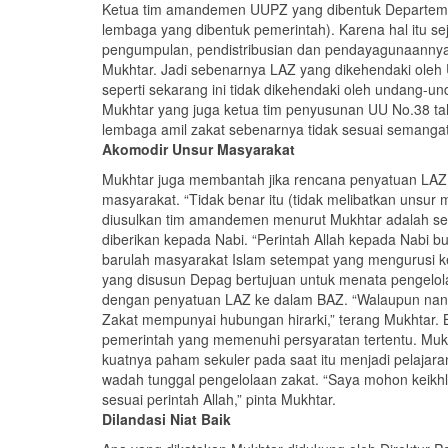
Ketua tim amandemen UUPZ yang dibentuk Departemen 
lembaga yang dibentuk pemerintah). Karena hal itu sej
pengumpulan, pendistribusian dan pendayagunaannya 
Mukhtar. Jadi sebenarnya LAZ yang dikehendaki oleh
seperti sekarang ini tidak dikehendaki oleh undang-
Mukhtar yang juga ketua tim penyusunan UU No.38 t
lembaga amil zakat sebenarnya tidak sesuai semanga
Akomodir Unsur Masyarakat
Mukhtar juga membantah jika rencana penyatuan LAZ 
masyarakat. “Tidak benar itu (tidak melibatkan unsu
diusulkan tim amandemen menurut Mukhtar adalah ses
diberikan kepada Nabi. “Perintah Allah kepada Nabi b
barulah masyarakat Islam setempat yang mengurusi 
yang disusun Depag bertujuan untuk menata pengelola
dengan penyatuan LAZ ke dalam BAZ. “Walaupun nanti
Zakat mempunyai hubungan hirarki,” terang Mukhtar. 
pemerintah yang memenuhi persyaratan tertentu. Muk
kuatnya paham sekuler pada saat itu menjadi pelajar
wadah tunggal pengelolaan zakat. “Saya mohon keikhl
sesuai perintah Allah,” pinta Mukhtar.
Dilandasi Niat Baik