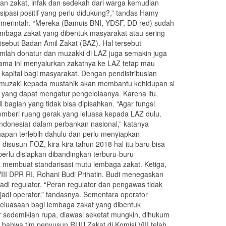
an zakat, infak dan sedekah dari warga kemudian
pasi positif yang perlu didukung?,” tandas Hamy
merintah. “Mereka (Bamuis BNI, YDSF, DD red) sudah
embaga zakat yang dibentuk masyarakat atau sering
isebut Badan Amil Zakat (BAZ). Hal tersebut
mlah donatur dan muzakki di LAZ juga semakin juga
ama ini menyalurkan zakatnya ke LAZ tetap mau
kapital bagi masyarakat. Dengan pendistribusian
ri muzaki kepada mustahik akan membantu kehidupan si
yang dapat mengatur pengelolaanya. Karena itu,
agian yang tidak bisa dipisahkan. “Agar fungsi
emberi ruang gerak yang leluasa kepada LAZ dulu.
 Indonesia) dalam perbankan nasional,” katanya
apan terlebih dahulu dan perlu menyiapkan
 disusun FOZ, kira-kira tahun 2018 hal itu baru bisa
erlu disiapkan dibandingkan terburu-buru
embuat standarisasi mutu lembaga zakat. Ketiga,
I DPR RI, Rohani Budi Prihatin. Budi menegaskan
di regulator. “Peran regulator dan pengawas tidak
di operator,” tandasnya. Sementara operator
eleluasaan bagi lembaga zakat yang dibentuk
r sedemikian rupa, diawasi seketat mungkin, dihukum
 bahwa tim penyusun RUU Zakat di Komisi VIII telah