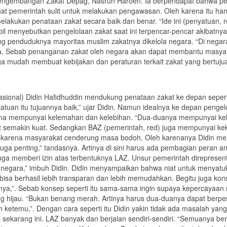
Pengembangan Zakat Depag, Nasrun Haroen. Ia berpendapat bahwa pen
at pemerintah sulit untuk melakukan pengawasan. Oleh karena itu ha
ik melakukan penataan zakat secara baik dan benar. “Ide ini (penyatua
bil menyebutkan pengelolaan zakat saat ini terpencar-pencar akibatnya 
 penduduknya mayoritas muslim zakatnya dikelola negara. “Di negara
dia. Sebab penanganan zakat oleh negara akan dapat membantu masyar
uga mudah membuat kebijakan dan peraturan terkait zakat yang bertu
ional) Didin Hafidhuddin mendukung penataan zakat ke depan seper
yatuan itu tujuannya baik,” ujar Didin. Namun idealnya ke depan penge
a mempunyai kelemahan dan kelebihan. “Dua-duanya mempunyai kel
emakin kuat. Sedangkan BAZ (pemerintah, red) juga mempunyai kekua
aik karena masyarakat cenderung masa bodoh. Oleh karenanya Didin 
uga penting,” tandasnya. Artinya di sini harus ada pembagian peran 
uga memberi izin atas terbentuknya LAZ. Unsur pemerintah direpresen
h negara,” imbuh Didin. Didin menyampaikan bahwa niat untuk menyatu
 bisa berhasil lebih transparan dan lebih memudahkan. Begitu juga ko
nya,”. Sebab konsep seperti itu sama-sama ingin supaya kepercayaan
enang hijau. “Bukan benang merah. Artinya harus dua-duanya dapat ber
h ketemu,”. Dengan cara seperti itu Didin yakin tidak ada masalah yang
ekarang ini. LAZ banyak dan berjalan sendiri-sendiri. “Semuanya berja