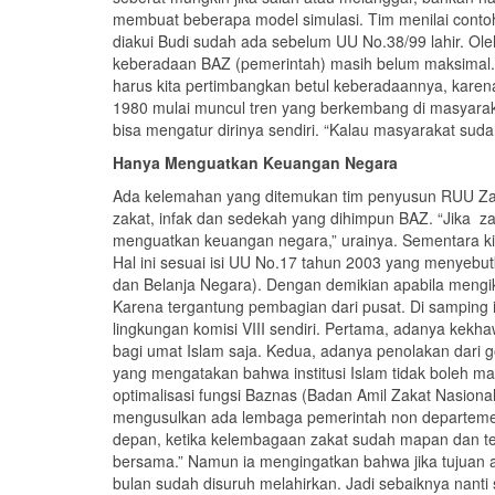
membuat beberapa model simulasi. Tim menilai contoh 
diakui Budi sudah ada sebelum UU No.38/99 lahir. Ole
keberadaan BAZ (pemerintah) masih belum maksimal. O
harus kita pertimbangkan betul keberadaannya, karen
1980 mulai muncul tren yang berkembang di masyarak
bisa mengatur dirinya sendiri. “Kalau masyarakat sud
Hanya Menguatkan Keuangan Negara
Ada kelemahan yang ditemukan tim penyusun RUU Zaka
zakat, infak dan sedekah yang dihimpun BAZ. “Jika za
menguatkan keuangan negara,” urainya. Sementara kita
Hal ini sesuai isi UU No.17 tahun 2003 yang menye
dan Belanja Negara). Dengan demikian apabila mengik
Karena tergantung pembagian dari pusat. Di samping i
lingkungan komisi VIII sendiri. Pertama, adanya kekha
bagi umat Islam saja. Kedua, adanya penolakan dari 
yang mengatakan bahwa institusi Islam tidak boleh m
optimalisasi fungsi Baznas (Badan Amil Zakat Nasion
mengusulkan ada lembaga pemerintah non departemen,
depan, ketika kelembagaan zakat sudah mapan dan tert
bersama.” Namun ia mengingatkan bahwa jika tujuan akh
bulan sudah disuruh melahirkan. Jadi sebaiknya nanti