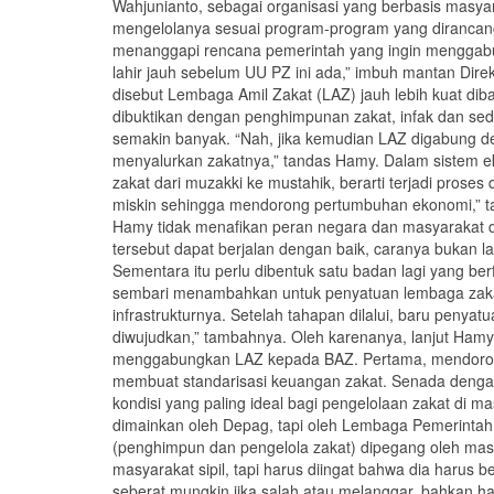
Wahjunianto, sebagai organisasi yang berbasis masy
mengelolanya sesuai program-program yang dirancang.
menanggapi rencana pemerintah yang ingin menggabu
lahir jauh sebelum UU PZ ini ada,” imbuh mantan Dir
disebut Lembaga Amil Zakat (LAZ) jauh lebih kuat dib
dibuktikan dengan penghimpunan zakat, infak dan sed
semakin banyak. “Nah, jika kemudian LAZ digabung d
menyalurkan zakatnya,” tandas Hamy. Dalam sistem ek
zakat dari muzakki ke mustahik, berarti terjadi pro
miskin sehingga mendorong pertumbuhan ekonomi,” ta
Hamy tidak menafikan peran negara dan masyarakat da
tersebut dapat berjalan dengan baik, caranya bukan
Sementara itu perlu dibentuk satu badan lagi yang ber
sembari menambahkan untuk penyatuan lembaga zakat 
infrastrukturnya. Setelah tahapan dilalui, baru penyat
diwujudkan,” tambahnya. Oleh karenanya, lanjut Hamy
menggabungkan LAZ kepada BAZ. Pertama, mendorong 
membuat standarisasi keuangan zakat. Senada dengan
kondisi yang paling ideal bagi pengelolaan zakat di 
dimainkan oleh Depag, tapi oleh Lembaga Pemerintah
(penghimpun dan pengelola zakat) dipegang oleh masya
masyarakat sipil, tapi harus diingat bahwa dia harus
seberat mungkin jika salah atau melanggar, bahkan h