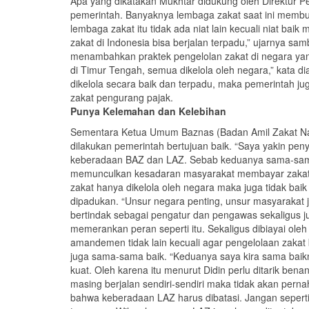
Apa yang dikatakan Mukhtar didukung oleh Direktur 
pemerintah. Banyaknya lembaga zakat saat ini membu
lembaga zakat itu tidak ada niat lain kecuali niat ba
zakat di Indonesia bisa berjalan terpadu,” ujarnya sam
menambahkan praktek pengelolan zakat di negara yang
di Timur Tengah, semua dikelola oleh negara,” kata 
dikelola secara baik dan terpadu, maka pemerintah j
zakat pengurang pajak.
Punya Kelemahan dan Kelebihan
Sementara Ketua Umum Baznas (Badan Amil Zakat Nas
dilakukan pemerintah bertujuan baik. “Saya yakin pen
keberadaan BAZ dan LAZ. Sebab keduanya sama-sam
memunculkan kesadaran masyarakat membayar zakat s
zakat hanya dikelola oleh negara maka juga tidak b
dipadukan. “Unsur negara penting, unsur masyarakat j
bertindak sebagai pengatur dan pengawas sekaligus j
memerankan peran seperti itu. Sekaligus dibiayai ole
amandemen tidak lain kecuali agar pengelolaan zakat
juga sama-sama baik. “Keduanya saya kira sama baik
kuat. Oleh karena itu menurut Didin perlu ditarik b
masing berjalan sendiri-sendiri maka tidak akan perna
bahwa keberadaan LAZ harus dibatasi. Jangan seperti s