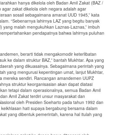
rahkan hanya dikelola oleh Badan Amil Zakat (BAZ /
 agar zakat dikelola oleh negara adalah agar
hteraan sosail sebagaimana amanat UUD 1945,” kata
slam. “Sebenarnya lahirnya LAZ yang begitu banyak
 red) yang malah mengukuhkan Laznas-Laznas,” imbuh
 mempertahankan pendapatnya bahwa lahirnya puluhan
ndemen, berarti tidak mengakomodir keterlibatan
suk ke dalam struktur BAZ,” bantah Mukhtar. Apa yang
-daerah yang dikuasainya. Sebagaimana perintah yang
ntah yang mengurusi kepentingan umat, lanjut Mukhtar,
tara mereka sendiri. Rancangan amandemen UUPZ
hnya struktur keorganisasian akan dapat diatasi
akan tetapi dalam operasionalnya, semua Badan Amil
an Amil Zakat terdiri unsur masyarakat dan
asional oleh Presiden Soeharto pada tahun 1992 dan
on keikhlasan hati supaya bergabung bersama dalam
at yang dibentuk pemerintah, karena hal itulah yang