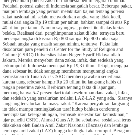
menyebabkan potensi zakat di Indonesia belum tergarap optimal.
Padahal, potensi zakat di Indonesia sangatlah besar. Beberapa pakar,
maupun lembaga yang pernah melakukan kajian tentang potensi
zakat nasional ini, selalu menyodorkan angka yang tidak kecil,
mulai dari angka Rp 19 triliun per tahun, bahkan sampai di atas Rp
40 triliun per tahun. Namun sayangnya, potensi itu di atas kertas
belaka. Realisasi dari penghimpunan zakat di kita, ternyata baru
mencapai angka di kisaran Rp 800 sampai Rp 900 miliar saja.
Sebuah angka yang masih sangat minim, tentunya. Fakta lain
disodorkan para peneliti di Center for the Study of Religion and
Culture (CSRC) Universitas Islam Negeri Syarif Hidayatullah
Jakarta. Mereka menyebut, dana zakat, infak, dan sedekah yang
terkumpul di Indonesia mencapai Rp 19,3 triliun. Tetapi, mengapa
dana sebesar itu tidak sanggup membantu mengurangi angka
kemiskinan di Tanah Air? CSRC memberi jawaban sederhana:
karena uang sebesar hampir Rp 20 triliun itu langsung habis di
tangan penerima zakat. Berbicara tentang fakta di lapangan,
memang hanya 5-7 persen dari total keseluruhan dana zakat, infak,
dan sedekah yang tersalurkan melalui LAZ-LAZ yang ada. Sisanya
langsung tersalurkan ke masyarakat. “Karena penyaluran langsung
itu tidak mampu meningkatkan taraf hidup bahkan cenderung
menciptakan ketergantungan, termasuk melestarikan kemiskinan,”
ujar peneliti CSRC, Ahmad Gaus AF. Itu sebabnya, sosialisasi terus
dilakukan oleh Badan Amil Zakat Nasional (Baznas) dan lembaga-
lembaga amil zakat (LAZ) hingga ke tingkat akar rumput. Beragam