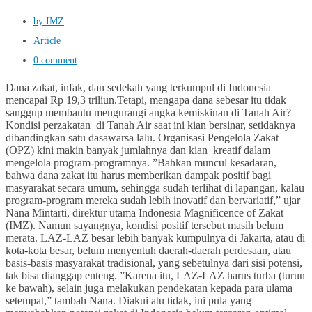
by IMZ
Article
0 comment
Dana zakat, infak, dan sedekah yang terkumpul di Indonesia
mencapai Rp 19,3 triliun.Tetapi, mengapa dana sebesar itu tidak
sanggup membantu mengurangi angka kemiskinan di Tanah Air?
Kondisi perzakatan di Tanah Air saat ini kian bersinar, setidaknya
dibandingkan satu dasawarsa lalu. Organisasi Pengelola Zakat
(OPZ) kini makin banyak jumlahnya dan kian kreatif dalam
mengelola program-programnya. ”Bahkan muncul kesadaran,
bahwa dana zakat itu harus memberikan dampak positif bagi
masyarakat secara umum, sehingga sudah terlihat di lapangan, kalau
program-program mereka sudah lebih inovatif dan bervariatif,” ujar
Nana Mintarti, direktur utama Indonesia Magnificence of Zakat
(IMZ). Namun sayangnya, kondisi positif tersebut masih belum
merata. LAZ-LAZ besar lebih banyak kumpulnya di Jakarta, atau di
kota-kota besar, belum menyentuh daerah-daerah perdesaan, atau
basis-basis masyarakat tradisional, yang sebetulnya dari sisi potensi,
tak bisa dianggap enteng. ”Karena itu, LAZ-LAZ harus turba (turun
ke bawah), selain juga melakukan pendekatan kepada para ulama
setempat,” tambah Nana. Diakui atu tidak, ini pula yang