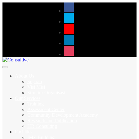
About Us
Sejarah
Visi Misi
Struktur Organisasi
Our Services
Training
Assessment Center
Community Development Academy
Research and Publication
HR Consulting
Facilities
IMZ Building