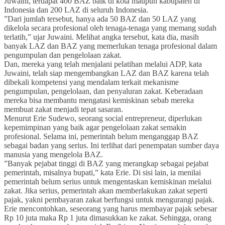
Juwaini, terdapat 400 BAZ baik di kota maupun kabupaten di
Indonesia dan 200 LAZ di seluruh Indonesia.
”Dari jumlah tersebut, hanya ada 50 BAZ dan 50 LAZ yang
dikelola secara profesional oleh tenaga-tenaga yang memang sudah
terlatih,” ujar Juwaini. Melihat angka tersebut, kata dia, masih
banyak LAZ dan BAZ yang memerlukan tenaga profesional dalam
pengumpulan dan pengelolaan zakat.
Dan, mereka yang telah menjalani pelatihan melalui ADP, kata
Juwaini, telah siap mengembangkan LAZ dan BAZ karena telah
dibekali kompetensi yang mendalam terkait mekanisme
pengumpulan, pengelolaan, dan penyaluran zakat. Keberadaan
mereka bisa membantu mengatasi kemiskinan sebab mereka
membuat zakat menjadi tepat sasaran.
Menurut Erie Sudewo, seorang social entrepreneur, diperlukan
kepemimpinan yang baik agar pengelolaan zakat semakin
profesional. Selama ini, pemerintah belum menganggap BAZ
sebagai badan yang serius. Ini terlihat dari penempatan sumber daya
manusia yang mengelola BAZ.
”Banyak pejabat tinggi di BAZ yang merangkap sebagai pejabat
pemerintah, misalnya bupati,” kata Erie. Di sisi lain, ia menilai
pemerintah belum serius untuk mengentaskan kemiskinan melalui
zakat. Jika serius, pemerintah akan memberlakukan zakat seperti
pajak, yakni pembayaran zakat berfungsi untuk mengurangi pajak.
Erie mencontohkan, seseorang yang harus membayar pajak sebesar
Rp 10 juta maka Rp 1 juta dimasukkan ke zakat. Sehingga, orang