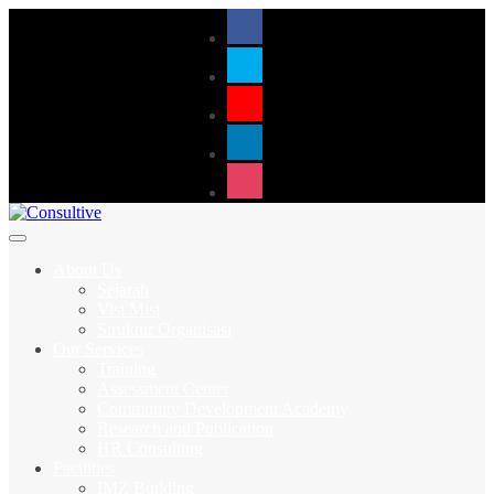
About Us
Sejarah
Visi Misi
Struktur Organisasi
Our Services
Training
Assessment Center
Community Development Academy
Research and Publication
HR Consulting
Facilities
IMZ Building