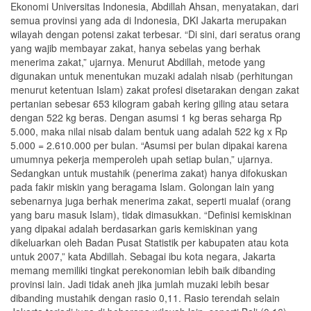
Ekonomi Universitas Indonesia, Abdillah Ahsan, menyatakan, dari
semua provinsi yang ada di Indonesia, DKI Jakarta merupakan
wilayah dengan potensi zakat terbesar. “Di sini, dari seratus orang
yang wajib membayar zakat, hanya sebelas yang berhak
menerima zakat,” ujarnya. Menurut Abdillah, metode yang
digunakan untuk menentukan muzaki adalah nisab (perhitungan
menurut ketentuan Islam) zakat profesi disetarakan dengan zakat
pertanian sebesar 653 kilogram gabah kering giling atau setara
dengan 522 kg beras. Dengan asumsi 1 kg beras seharga Rp
5.000, maka nilai nisab dalam bentuk uang adalah 522 kg x Rp
5.000 = 2.610.000 per bulan. “Asumsi per bulan dipakai karena
umumnya pekerja memperoleh upah setiap bulan,” ujarnya.
Sedangkan untuk mustahik (penerima zakat) hanya difokuskan
pada fakir miskin yang beragama Islam. Golongan lain yang
sebenarnya juga berhak menerima zakat, seperti mualaf (orang
yang baru masuk Islam), tidak dimasukkan. “Definisi kemiskinan
yang dipakai adalah berdasarkan garis kemiskinan yang
dikeluarkan oleh Badan Pusat Statistik per kabupaten atau kota
untuk 2007,” kata Abdillah. Sebagai ibu kota negara, Jakarta
memang memiliki tingkat perekonomian lebih baik dibanding
provinsi lain. Jadi tidak aneh jika jumlah muzaki lebih besar
dibanding mustahik dengan rasio 0,11. Rasio terendah selain