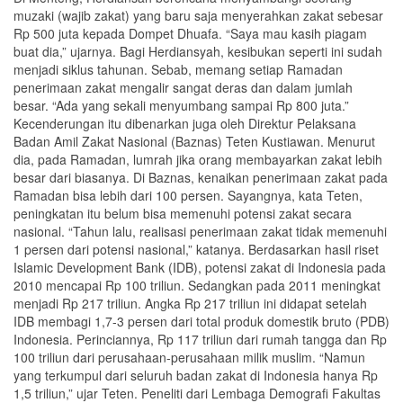
muzaki (wajib zakat) yang baru saja menyerahkan zakat sebesar
Rp 500 juta kepada Dompet Dhuafa. “Saya mau kasih piagam
buat dia,” ujarnya. Bagi Herdiansyah, kesibukan seperti ini sudah
menjadi siklus tahunan. Sebab, memang setiap Ramadan
penerimaan zakat mengalir sangat deras dan dalam jumlah
besar. “Ada yang sekali menyumbang sampai Rp 800 juta.”
Kecenderungan itu dibenarkan juga oleh Direktur Pelaksana
Badan Amil Zakat Nasional (Baznas) Teten Kustiawan. Menurut
dia, pada Ramadan, lumrah jika orang membayarkan zakat lebih
besar dari biasanya. Di Baznas, kenaikan penerimaan zakat pada
Ramadan bisa lebih dari 100 persen. Sayangnya, kata Teten,
peningkatan itu belum bisa memenuhi potensi zakat secara
nasional. “Tahun lalu, realisasi penerimaan zakat tidak memenuhi
1 persen dari potensi nasional,” katanya. Berdasarkan hasil riset
Islamic Development Bank (IDB), potensi zakat di Indonesia pada
2010 mencapai Rp 100 triliun. Sedangkan pada 2011 meningkat
menjadi Rp 217 triliun. Angka Rp 217 triliun ini didapat setelah
IDB membagi 1,7-3 persen dari total produk domestik bruto (PDB)
Indonesia. Perinciannya, Rp 117 triliun dari rumah tangga dan Rp
100 triliun dari perusahaan-perusahaan milik muslim. “Namun
yang terkumpul dari seluruh badan zakat di Indonesia hanya Rp
1,5 triliun,” ujar Teten. Peneliti dari Lembaga Demografi Fakultas